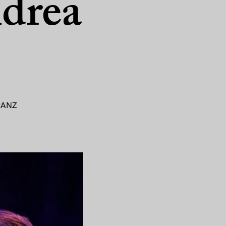
ndrea
RANZ