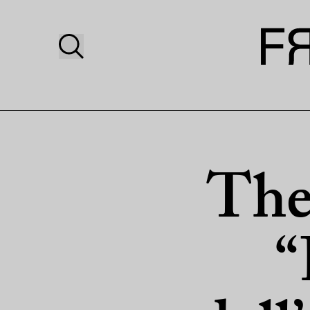
The
“