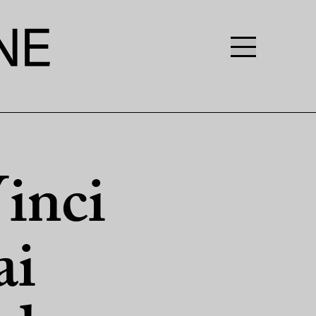
inci
ai