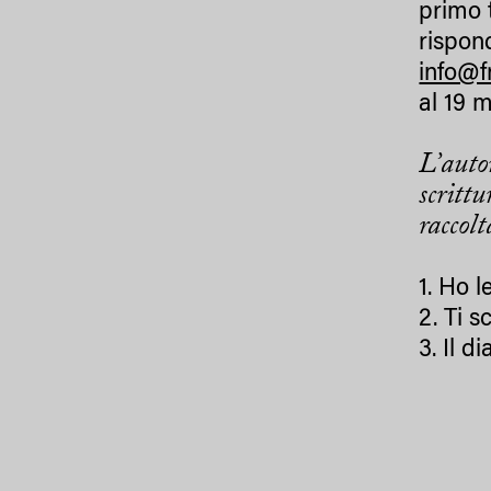
primo 
rispon
info@
al 19 m
L’auto
scritt
raccol
1. Ho l
2. Ti s
3. Il d