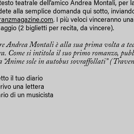
testo teatrale dell’amico Andrea Montali, per l
dete alla semplice domanda qui sotto, inviand
franzmagazine.com
. I più veloci vinceranno una 
aggio (2 biglietti per recita, da vincere).
re Andrea Montali è alla sua prima volta a tea
ura. Come si intitola il suo primo romanzo, pubb
ta “Anime sole in autobus sovraffollati” (Trave
etto il tuo diario
crivo una lettera
iario di un musicista