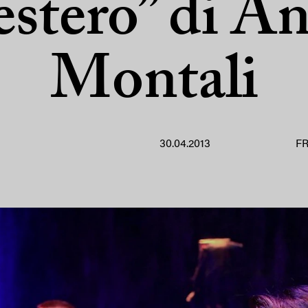
’estero” di A
Montali
30.04.2013
F