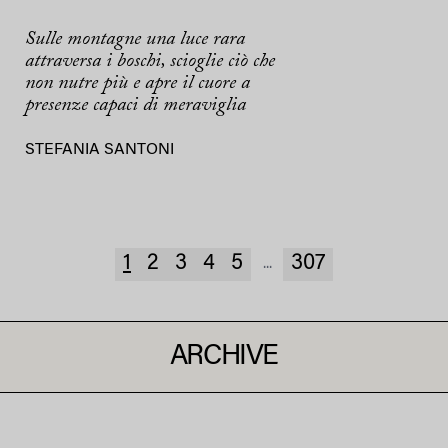
Sulle montagne una luce rara
attraversa i boschi, scioglie ciò che
non nutre più e apre il cuore a
presenze capaci di meraviglia
STEFANIA SANTONI
1
2
3
4
5
307
...
ARCHIVE