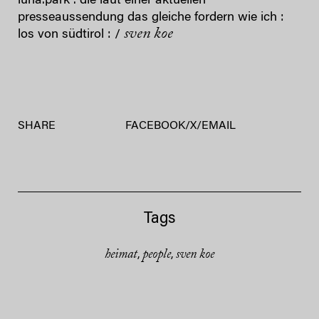
luna.park . die laut einer aktuellen
presseaussendung das gleiche fordern wie ich :
sven koe
los von südtirol : /
SHARE
FACEBOOK
/
X
/
EMAIL
Tags
heimat
people
sven koe
,
,