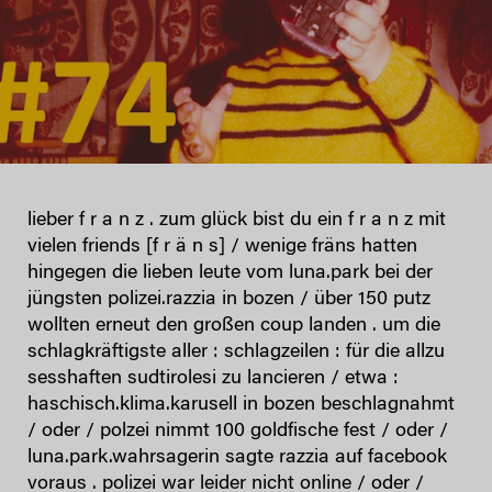
lieber f r a n z . zum glück bist du ein f r a n z mit
vielen friends [f r ä n s] / wenige fräns hatten
hingegen die lieben leute vom luna.park bei der
jüngsten polizei.razzia in bozen / über 150 putz
wollten erneut den großen coup landen . um die
schlagkräftigste aller : schlagzeilen : für die allzu
sesshaften sudtirolesi zu lancieren / etwa :
haschisch.klima.karusell in bozen beschlagnahmt
/ oder / polzei nimmt 100 goldfische fest / oder /
luna.park.wahrsagerin sagte razzia auf facebook
voraus . polizei war leider nicht online / oder /