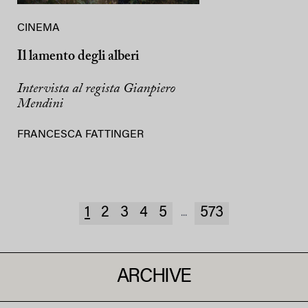
CINEMA
Il lamento degli alberi
Intervista al regista Gianpiero
Mendini
FRANCESCA FATTINGER
1
2
3
4
5
573
...
ARCHIVE