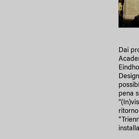
Dai pr
Academ
Eindho
Design
possib
pena so
“(In)vi
ritorn
“Trien
install