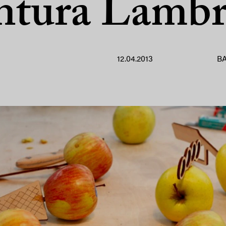
ntura Lambr
12.04.2013
B