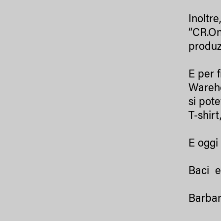
Inoltr
“CR.On
produz
E per 
Wareho
si pot
T-shirt
E oggi 
Baci e 
Barbar