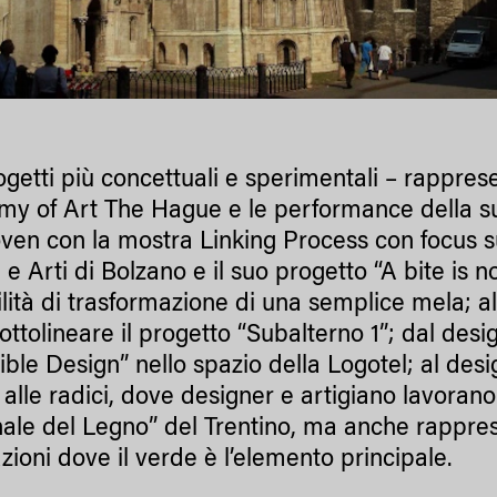
ogetti più concettuali e sperimentali – rappres
y of Art The Hague e le performance della s
ven con la mostra Linking Process con focus su
 e Arti di Bolzano e il suo progetto “A bite is 
ilità di trasformazione di una semplice mela; al
ttolineare il progetto “Subalterno 1”; dal desig
sible Design” nello spazio della Logotel; al des
o alle radici, dove designer e artigiano lavora
nale del Legno” del Trentino, ma anche rappre
azioni dove il verde è l’elemento principale.