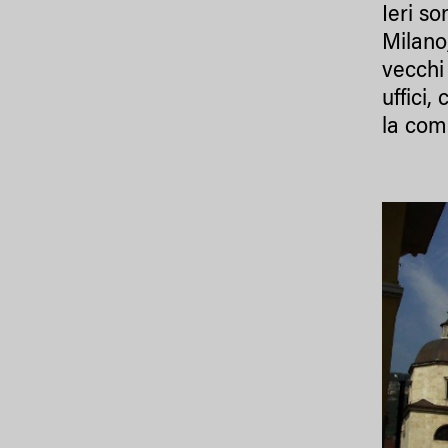
Ieri s
Milano
vecchi 
uffici,
la com