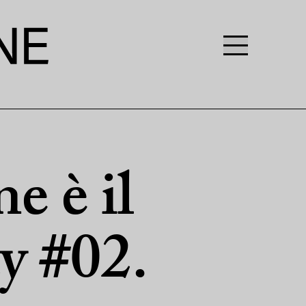
ne è il
y #02.