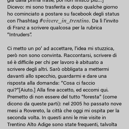
già dalla prima frase, poi non finisco più…]
Dicevo: mi sono trasferita e dopo qualche giorno
ho cominciato a postare su facebook degli status
#vivere_in_trentino.
con l’hashtag
Da lì l’invito
di Franz a scrivere qualcosa per la rubrica
“Intruders”.
Ci metto un po’ ad accettare, l’idea mi stuzzica,
però non sono convinta. Raccontarsi, scrivere di
sé è difficile per chi per lavoro è abituato a
scrivere degli altri. Sarò obbligata a mettermi
davanti allo specchio, guardarmi e dare una
risposta alla domanda: “Cosa ci faccio
qui?”[Aiuto.] Alla fine accetto, ed eccomi qui.
Premetto di non essere del tutto “foresta” (come
dicono da queste parti): nel 2005 ho passato nove
mesi a Rovereto, la città che oggi mi ospita per la
seconda volta. In questi anni le mie visite in
Trentino Alto Adige sono state frequenti, talvolta