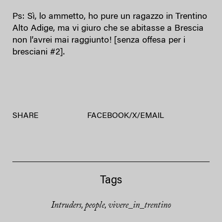
Ps: Sì, lo ammetto, ho pure un ragazzo in Trentino
Alto Adige, ma vi giuro che se abitasse a Brescia
non l’avrei mai raggiunto! [senza offesa per i
bresciani #2].
SHARE
FACEBOOK
/
X
/
EMAIL
Tags
Intruders
people
vivere_in_trentino
,
,