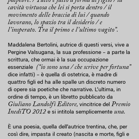
palpebre. / Tutto è fatto a forma di figlio / la
cavità virtuosa che lei si porta dentro / il
movimento delle braccia di lui / quando
lavorano, lo spazio tra il desiderio / e
l’insperato. Tra il primo e l’ultimo vagito”
.
Maddalena Bertolini, autrice di questi versi, vive a
Pergine Valsugana, la sua professione – a parte la
scrittura, che ormai è la sua occupazione
(“io sono una / che scrive per fortuna”
essenziale
dice infatti) – è quella di ostetrica, è madre di
quattro figli ed ha alle spalle un discreto numero
di opere sia poetiche che narrative. L’ultima, in
ordine di tempo, è un libretto pubblicato da
Giuliano Landolfi Editore
Premio
, vincitrice del
InediTO 2012
una
e si intitola semplicemente
.
È una poesia, quella dell’autrice trentina, che, per
così dire, impasta il creato (nascita e morte, figli e