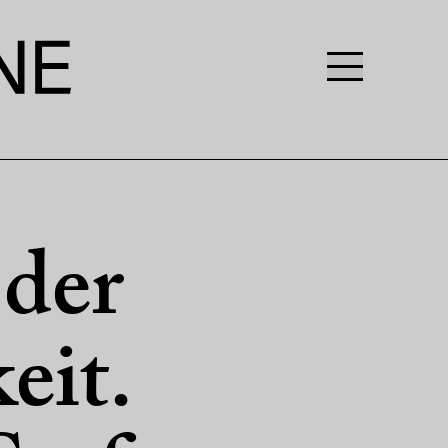
 der
eit.