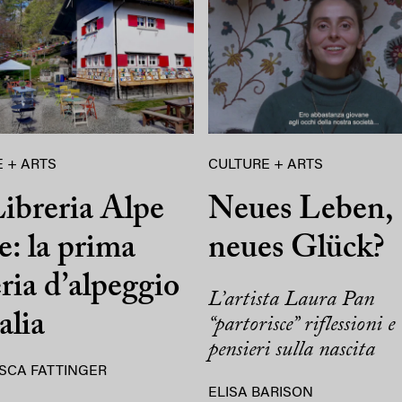
 + ARTS
CULTURE + ARTS
ibreria Alpe
Neues Leben,
e: la prima
neues Glück?
eria d’alpeggio
L’artista Laura Pan
alia
“partorisce” riflessioni e
pensieri sulla nascita
SCA FATTINGER
ELISA BARISON