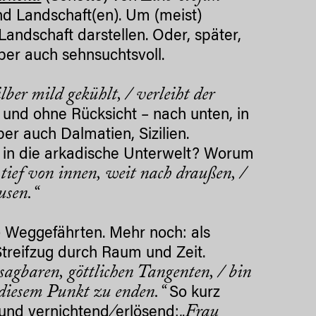
nd Landschaft(en). Um (meist)
Landschaft darstellen. Oder, später,
ber auch sehnsuchtsvoll.
ber mild gekühlt, / verleiht der
n- und ohne Rücksicht – nach unten, in
er auch Dalmatien, Sizilien.
r in die arkadische Unterwelt? Worum
 tief von innen, weit nach draußen, /
usen.“
) Weggefährten. Mehr noch: als
treifzug durch Raum und Zeit.
sagbaren, göttlichen Tangenten, / bin
n diesem Punkt zu enden.“
So kurz
/
Frau
und vernichtend
erlösend:„