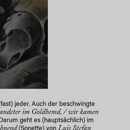
(fast) jeder. Auch der beschwingte
trandeter im Goldhemd, / wir kamen
 Darum geht es (hauptsächlich) im
ohnend
Luis Stefan
(Sonette) von