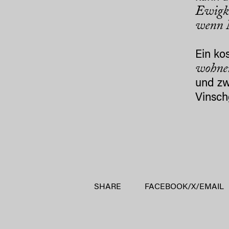
Ewigke
wenn 
Ein ko
wohne
und zw
Vinsch
SHARE
FACEBOOK
/
X
/
EMAIL