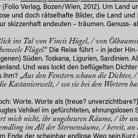
r
(Folio Verlag, Bozen/Wien, 2012). Um Land u
ose und doch rätselhafte Bilder, die Land und 
ur skizzenhaft andeuten – träumen. Genuss- a
lick ins Tal von Vincis Hügel, / von Ölbaumsil
enseele Flügel
.“ Die Reise führt – in jeder Hi
igenen) Süden. Toskana, Ligurien, Sardinien. Ab
enland. Und was lockt den beflügelten Dichte
„Aus den Fenstern schaun die Dichter, /
s ihm?
 die Kastanienwelt, / wo sie bei den Wörtern ha
och: Worte. Worte als (treue? unverzichtbare?
ugtes Vehikel im gefürchteten, ahnungslosen S
rt mich nicht, ihr ungeheuren Räume, / ihr un
remdling im All der Sternensäume, / bereit, a
m Ende der scheinbar endlose Weg sein.Kurz 