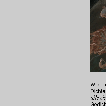
Wie – 
Dichter
alle e
Gedic