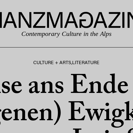
Contemporary Culture in the Alps
CULTURE + ARTS
,
LITERATURE
se ans Ende
genen) Ewigk