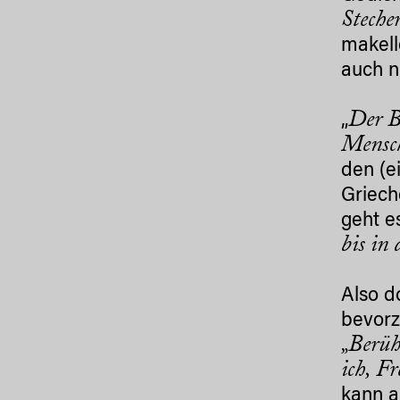
Steche
makell
auch n
Der B
„
Mensch
den (e
Griech
geht e
bis in
Also d
bevorz
„Berüh
ich, F
kann a