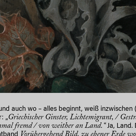
und auch wo – alles beginnt, weiß inzwischen 
Griechischer Ginster, Lichtemigrant, / Ges
: „
inmal fremd / von weither an Land.“
Ja, Land.
Vorübergehend Bild, zu ebener Erde w
htband