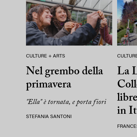
CULTURE + ARTS
CULTURE
Nel grembo della
La L
primavera
Coll
libr
"Ella" è tornata, e porta fiori
in It
STEFANIA SANTONI
FRANCE