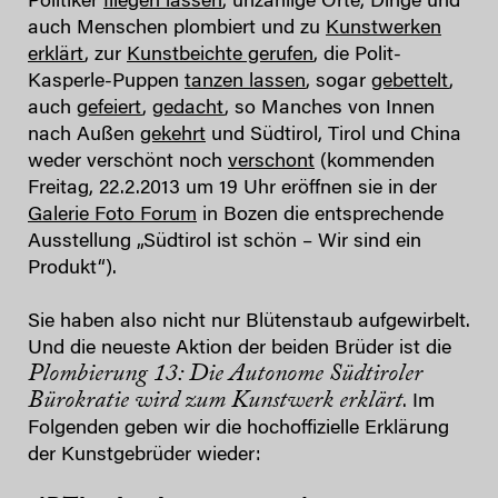
Politiker
fliegen lassen
, unzählige Orte, Dinge und
auch Menschen plombiert und zu
Kunstwerken
erklärt
, zur
Kunstbeichte gerufen
, die Polit-
Kasperle-Puppen
tanzen lassen
, sogar
gebettelt
,
auch
gefeiert
,
gedacht
, so Manches von Innen
nach Außen
gekehrt
und Südtirol, Tirol und China
weder verschönt noch
verschont
(kommenden
Freitag, 22.2.2013 um 19 Uhr eröffnen sie in der
Galerie Foto Forum
in Bozen die entsprechende
Ausstellung „Südtirol ist schön – Wir sind ein
Produkt“).
Sie haben also nicht nur Blütenstaub aufgewirbelt.
Und die neueste Aktion der beiden Brüder ist die
Plombierung 13: Die Autonome Südtiroler
Bürokratie
wird zum Kunstwerk erklärt
. Im
Folgenden geben wir die hochoffizielle Erklärung
der Kunstgebrüder wieder: