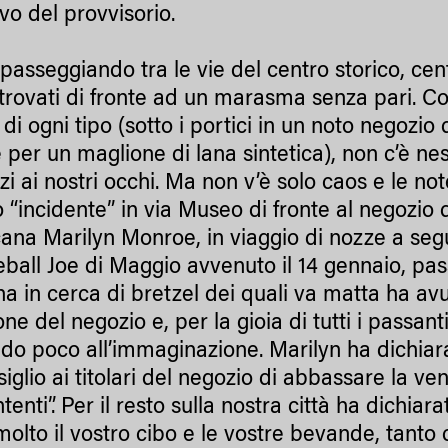
ivo del provvisorio.
, passeggiando tra le vie del centro storico, ce
rovati di fronte ad un marasma senza pari. Code
 di ogni tipo (sotto i portici in un noto negozi
 per un maglione di lana sintetica), non c’è nes
zi ai nostri occhi. Ma non v’è solo caos e le no
o “incidente” in via Museo di fronte al negozio
ana Marilyn Monroe, in viaggio di nozze a seg
eball Joe di Maggio avvenuto il 14 gennaio, pas
ina in cerca di bretzel dei quali va matta ha av
ne del negozio e, per la gioia di tutti i passanti
ndo poco all’immaginazione. Marilyn ha dichiara
siglio ai titolari del negozio di abbassare la v
enti”. Per il resto sulla nostra città ha dichiar
molto il vostro cibo e le vostre bevande, tanto 