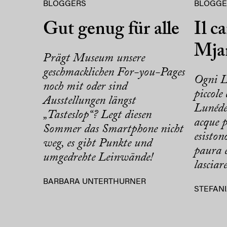
BLOGGERS
BLOGGE
Gut genug für alle
Il c
Mja
Prägt Museum unsere
geschmacklichen For-you-Pages
Ogni L
noch mit oder sind
piccole
Ausstellungen längst
Lunéde
„Tasteslop“? Legt diesen
acque p
Sommer das Smartphone nicht
esiston
weg, es gibt Punkte und
paura e
umgedrehte Leinwände!
lasciare
BARBARA UNTERTHURNER
STEFANI