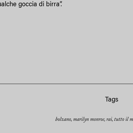
alche goccia di birra”.
Tags
bolzano
marilyn monroe
rai
tutto il 
,
,
,