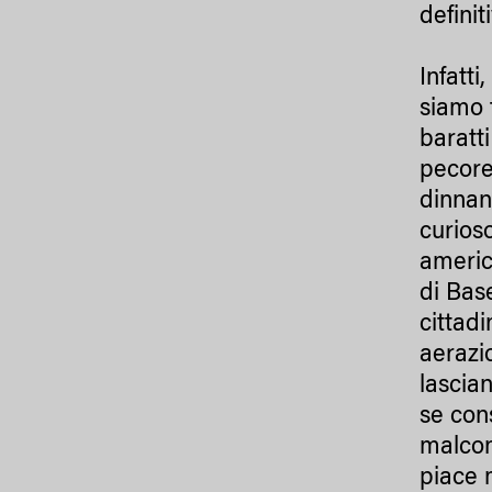
definit
Infatti
siamo t
baratti
pecore
dinnan
curios
americ
di Bas
cittad
aerazio
lascia
se con
malcont
piace 