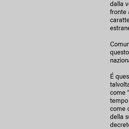
dalla 
fronte 
caratt
estrane
Comunq
questo
naziona
É ques
talvolt
come “
tempo 
come o
della 
decreto