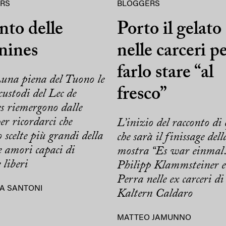
RS
BLOGGERS
anto delle
Porto il gelato
nines
nelle carceri p
farlo stare “al
una piena del Tuono le
fresco”
 custodi del Lec de
s riemergono dalle
er ricordarci che
L’inizio del racconto di 
o scelte più grandi della
che sarà il finissage dell
 amori capaci di
mostra “Es war einmal
 liberi
Philipp Klammsteiner e
Perra nelle ex carceri di
A SANTONI
Kaltern Caldaro
MATTEO JAMUNNO