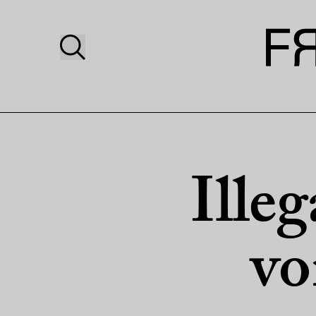
Ille
vo