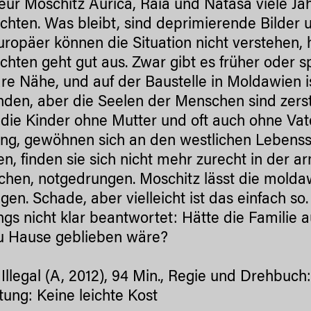
eur Moschitz Aurica, Raia und Natasa viele Jah
chten. Was bleibt, sind deprimierende Bilder u
ropäer können die Situation nicht verstehen, h
chten geht gut aus. Zwar gibt es früher oder s
are Nähe, und auf der Baustelle in Moldawien
nden, aber die Seelen der Menschen sind zerstö
die Kinder ohne Mutter und oft auch ohne Vat
ang, gewöhnen sich an den westlichen Lebensst
, finden sie sich nicht mehr zurecht in der a
chen, notgedrungen. Moschitz lässt die mold
gen. Schade, aber vielleicht ist das einfach so
ings nicht klar beantwortet: Hätte die Familie
u Hause geblieben wäre?
llegal (A, 2012), 94 Min., Regie und Drehbuch
ung: Keine leichte Kost