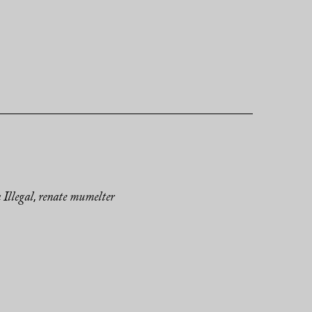
Illegal
renate mumelter
,