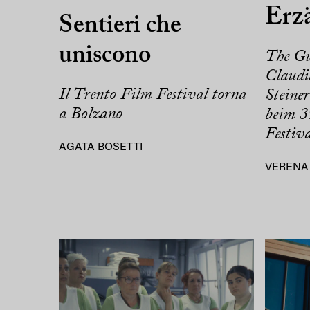
Erz
Sentieri che
uniscono
The Gu
Claudi
Il Trento Film Festival torna
Steine
a Bolzano
beim 3
Festiv
AGATA BOSETTI
VERENA