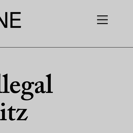
legal
itz