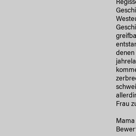
Regiss
Geschi
Westeu
Geschi
greifb
entsta
denen 
jahrel
kommen
zerbre
schwei
allerd
Frau z
Mama I
Bewert