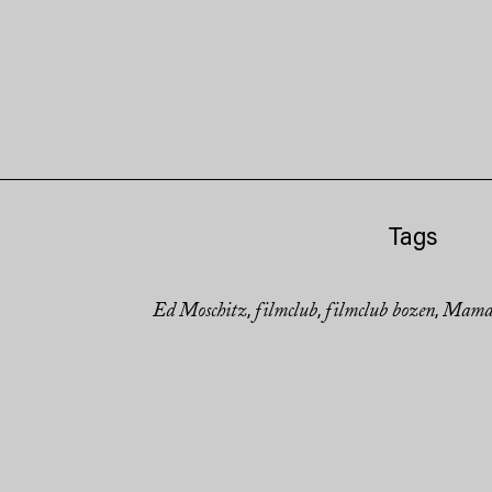
Tags
Ed Moschitz
filmclub
filmclub bozen
Mama 
,
,
,