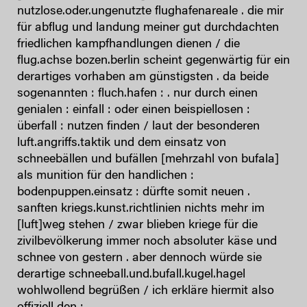
nutzlose.oder.ungenutzte flughafenareale . die mir
für abflug und landung meiner gut durchdachten
friedlichen kampfhandlungen dienen / die
flug.achse bozen.berlin scheint gegenwärtig für ein
derartiges vorhaben am günstigsten . da beide
sogenannten : fluch.hafen : . nur durch einen
genialen : einfall : oder einen beispiellosen :
überfall : nutzen finden / laut der besonderen
luft.angriffs.taktik und dem einsatz von
schneebällen und bufällen [mehrzahl von bufala]
als munition für den handlichen :
bodenpuppen.einsatz : dürfte somit neuen .
sanften kriegs.kunst.richtlinien nichts mehr im
[luft]weg stehen / zwar blieben kriege für die
zivilbevölkerung immer noch absoluter käse und
schnee von gestern . aber dennoch würde sie
derartige schneeball.und.bufall.kugel.hagel
wohlwollend begrüßen / ich erkläre hiermit also