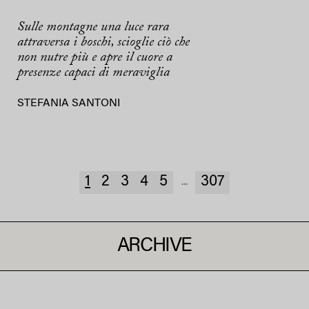
Sulle montagne una luce rara
attraversa i boschi, scioglie ciò che
non nutre più e apre il cuore a
presenze capaci di meraviglia
STEFANIA SANTONI
1
2
3
4
5
307
...
ARCHIVE