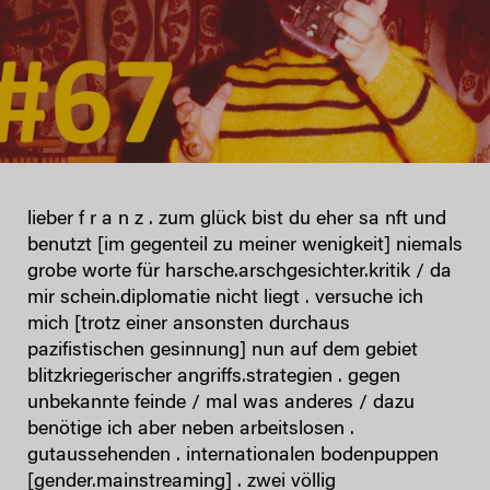
lieber f r a n z . zum glück bist du eher sa nft und
benutzt [im gegenteil zu meiner wenigkeit] niemals
grobe worte für harsche.arschgesichter.kritik / da
mir schein.diplomatie nicht liegt . versuche ich
mich [trotz einer ansonsten durchaus
pazifistischen gesinnung] nun auf dem gebiet
blitzkriegerischer angriffs.strategien . gegen
unbekannte feinde / mal was anderes / dazu
benötige ich aber neben arbeitslosen .
gutaussehenden . internationalen bodenpuppen
[gender.mainstreaming] . zwei völlig