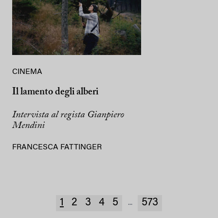
CINEMA
Il lamento degli alberi
Intervista al regista Gianpiero
Mendini
FRANCESCA FATTINGER
1
2
3
4
5
573
...