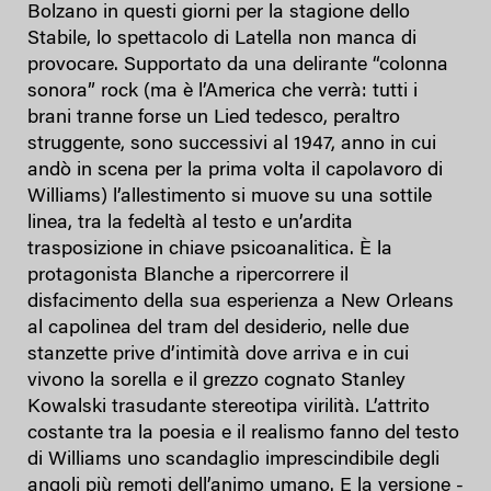
Bolzano in questi giorni per la stagione dello
Stabile, lo spettacolo di Latella non manca di
provocare. Supportato da una delirante “colonna
sonora” rock (ma è l’America che verrà: tutti i
brani tranne forse un Lied tedesco, peraltro
struggente, sono successivi al 1947, anno in cui
andò in scena per la prima volta il capolavoro di
Williams) l’allestimento si muove su una sottile
linea, tra la fedeltà al testo e un’ardita
trasposizione in chiave psicoanalitica. È la
protagonista Blanche a ripercorrere il
disfacimento della sua esperienza a New Orleans
al capolinea del tram del desiderio, nelle due
stanzette prive d’intimità dove arriva e in cui
vivono la sorella e il grezzo cognato Stanley
Kowalski trasudante stereotipa virilità. L’attrito
costante tra la poesia e il realismo fanno del testo
di Williams uno scandaglio imprescindibile degli
angoli più remoti dell’animo umano. E la versione -