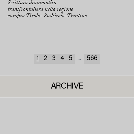
Scrittura drammatica
transfrontaliera nella regione
europea Tirolo- Sudtirolo-Trentino
1
2
3
4
5
566
...
ARCHIVE