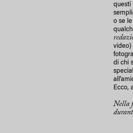
questi
sempli
o se l
qualch
redazi
video)
fotogr
di chi 
specia
all’am
Ecco, a
Nella 
durant