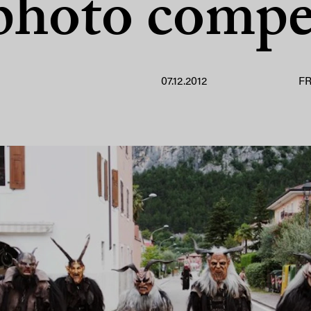
 photo compe
07.12.2012
F