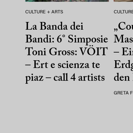
CULTURE + ARTS
CULTURE
La Banda dei
„Co
Bandi: 6° Simposie
Mass
Toni Gross: VÖIT
– Ei
– Ert e scienza te
Erdg
piaz – call 4 artists
den
GRETA F