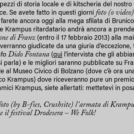
 pezzi di storia locale e di kitscheria del nost
foto (o video)
ce. Se avete fatto in questi giorni
e farete ancora oggi alla mega sfilata di Bruni
e Krampus ritardatario andrà ancora a prende
one di Franz
(entro il 17 febbraio 2013) alla ma
 verranno giudicate da una giuria d’eccezione, 
Dido Fontana
afo
(
qui
l’intervista che gli abbia
si parla) e le migliori saranno pubblicate su Fra
le al Museo Civico di Bolzano (dove c’è ora u
ico Krampus) dove riceveranno pure un premio
mici Krampus, siete allertati: mettetevi in posa
foto (by B-fies, Crushsite) l’armata di Krampus
e il festival Drodesera – We Folk!