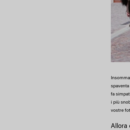
Insomma, 
spaventa 
fa simpat
i più sno
vostre fo
Allora