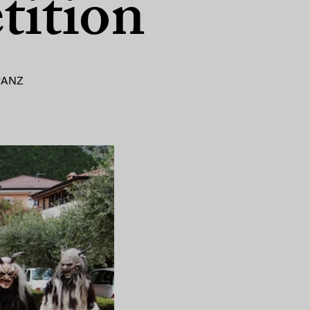
tition
RANZ