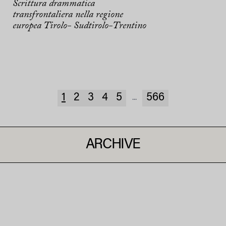
Scrittura drammatica
transfrontaliera nella regione
europea Tirolo- Sudtirolo-Trentino
1
2
3
4
5
566
...
ARCHIVE