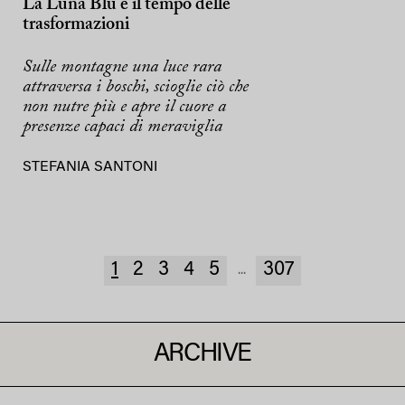
La Luna Blu e il tempo delle
trasformazioni
Sulle montagne una luce rara
attraversa i boschi, scioglie ciò che
non nutre più e apre il cuore a
presenze capaci di meraviglia
STEFANIA SANTONI
1
2
3
4
5
307
...
ARCHIVE