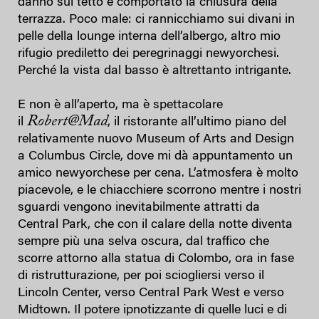
danno sul tetto e comportato la chiusura della
terrazza. Poco male: ci rannicchiamo sui divani in
pelle della lounge interna dell’albergo, altro mio
rifugio prediletto dei peregrinaggi newyorchesi.
Perché la vista dal basso è altrettanto intrigante.
E non è all’aperto, ma è spettacolare
Robert@Mad
il
, il ristorante all’ultimo piano del
relativamente nuovo Museum of Arts and Design
a Columbus Circle, dove mi dà appuntamento un
amico newyorchese per cena. L’atmosfera è molto
piacevole, e le chiacchiere scorrono mentre i nostri
sguardi vengono inevitabilmente attratti da
Central Park, che con il calare della notte diventa
sempre più una selva oscura, dal traffico che
scorre attorno alla statua di Colombo, ora in fase
di ristrutturazione, per poi sciogliersi verso il
Lincoln Center, verso Central Park West e verso
Midtown. Il potere ipnotizzante di quelle luci e di