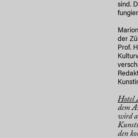
sind. 
fungie
Marion
der Zü
Prof. 
Kultur
versch
Redakt
Kunstin
Hotel
dem As
wird a
Kunsts
den ko