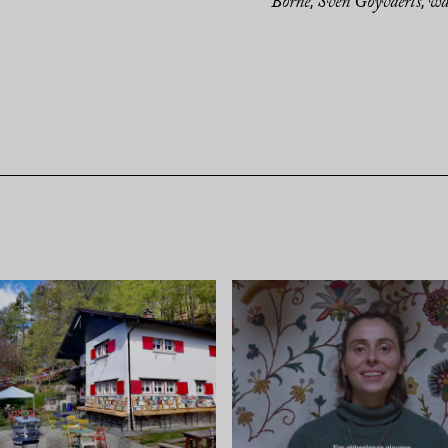
Borne
Sven Goyvaerts
wa
,
,