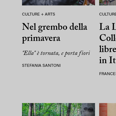
CULTURE + ARTS
CULTURE
Nel grembo della
La L
primavera
Coll
libr
"Ella" è tornata, e porta fiori
in It
STEFANIA SANTONI
FRANCE