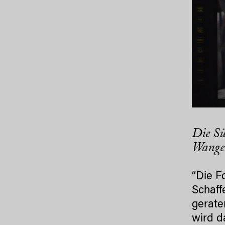
Die Sü
Wangen
“Die F
Schaff
gerate
wird d