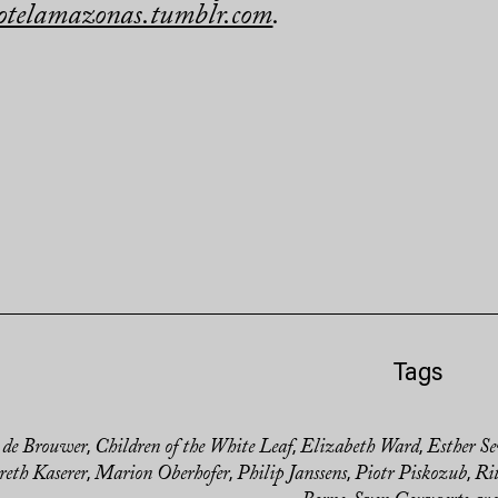
otelamazonas.tumblr.com
.
Tags
 de Brouwer
Children of the White Leaf
Elizabeth Ward
Esther Se
,
,
,
eth Kaserer
Marion Oberhofer
Philip Janssens
Piotr Piskozub
Ri
,
,
,
,