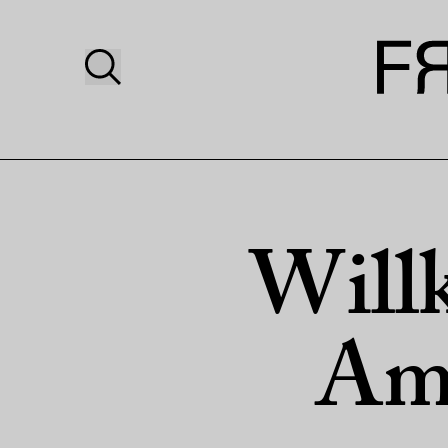
Will
Am