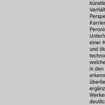
künstl
Verhäl
Perspe
Karrie
Peroni
Unterh
einer 
und ök
techno
welche
in den
erkenn
überli
ergänz
Werken
deutli