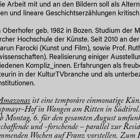
Die Arbeit mit und an den Bildern soll als Alt
ren und lineare Geschichtserzählungen kritisch
 Oberhofer geb. 1982 in Bozen. Studium der M
rcher Hochschule der Künste. Seit 2010 an de
Harun Farocki (Kunst und Film), sowie Prof. R
wissenschaften). Realisierung einiger Ausstell
iedenen Kompliz_innen. Erfahrungen als freube
eurin in der KulturTVbranche und als unterbez
stitutionen.
 Amazonas
ist eine temporäre einmonatige Küns
pmayr-Hof in Wangen am Ritten in Südtirol.
b Montag, 6. für den gesamten August umfunk
chaffende und -forschende – parallel zur Resid
mmenden Wochen auf Franz vorstellen. Zum R