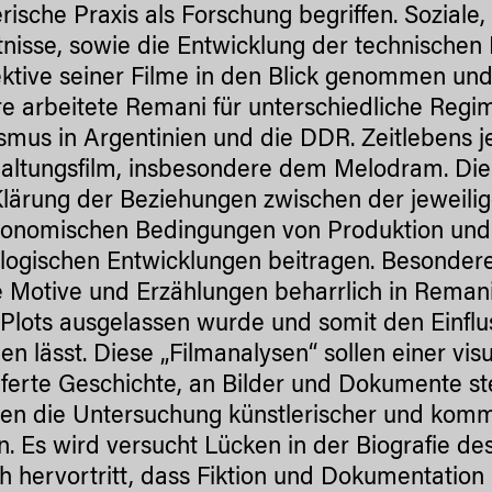
erische Praxis als Forschung begriffen. Soziale
tnisse, sowie die Entwicklung der technischen 
ktive seiner Filme in den Blick genommen und
re arbeitete Remani für unterschiedliche Reg
smus in Argentinien und die DDR. Zeitlebens j
altungsfilm, insbesondere dem Melodram. Die h
Klärung der Beziehungen zwischen der jeweilig
onomischen Bedingungen von Produktion und D
logischen Entwicklungen beitragen. Besonder
 Motive und Erzählungen beharrlich in Reman
 Plots ausgelassen wurde und somit den Einflu
en lässt. Diese „Filmanalysen“ sollen einer vis
eferte Geschichte, an Bilder und Dokumente st
en die Untersuchung künstlerischer und kom
. Es wird versucht Lücken in der Biografie d
ch hervortritt, dass Fiktion und Dokumentation