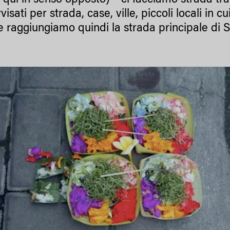
 qui in senso opposto) – ci facciamo strada tra 
isati per strada, case, ville, piccoli locali in cu
 e raggiungiamo quindi la strada principale di 