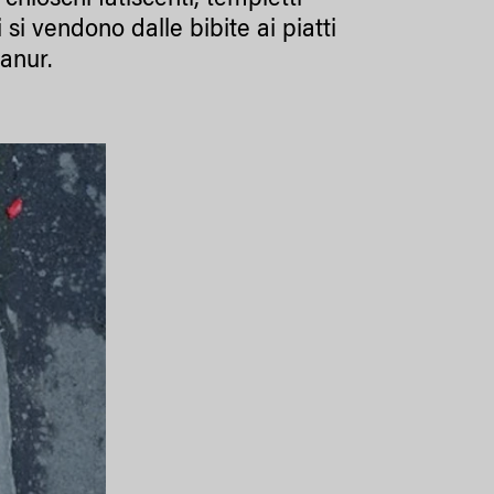
chioschi fatiscenti, tempietti
i si vendono dalle bibite ai piatti
Sanur.