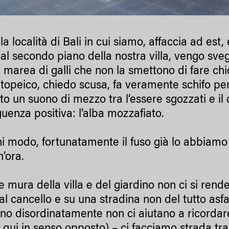
la località di Bali in cui siamo, affaccia ad est
, al secondo piano della nostra villa, vengo sve
 marea di galli che non la smettono di fare chi
opeico, chiedo scusa, fa veramente schifo per
sto un suono di mezzo tra l’essere sgozzati e il
uenza positiva: l’alba mozzafiato.
i modo, fortunatamente il fuso già lo abbiamo
’ora.
e mura della villa e del giardino non ci si rend
l cancello e su una stradina non del tutto asfal
o disordinatamente non ci aiutano a ricordare d