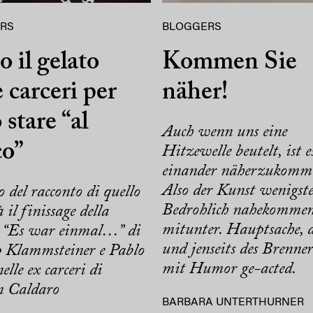
RS
BLOGGERS
o il gelato
Kommen Sie
e carceri per
näher!
 stare “al
Auch wenn uns eine
co”
Hitzewelle beutelt, ist e
einander näherzukomm
Also der Kunst wenigste
o del racconto di quello
Bedrohlich nahekomme
 il finissage della
mitunter. Hauptsache, d
 “Es war einmal…” di
und jenseits des Brenne
p Klammsteiner e Pablo
mit Humor ge-acted.
elle ex carceri di
n Caldaro
BARBARA UNTERTHURNER