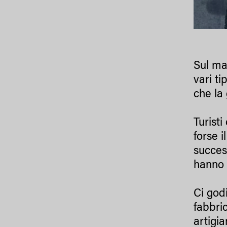
Sul mar
vari ti
che la 
Turisti
forse i
succes
hanno 
Ci god
fabbric
artigia