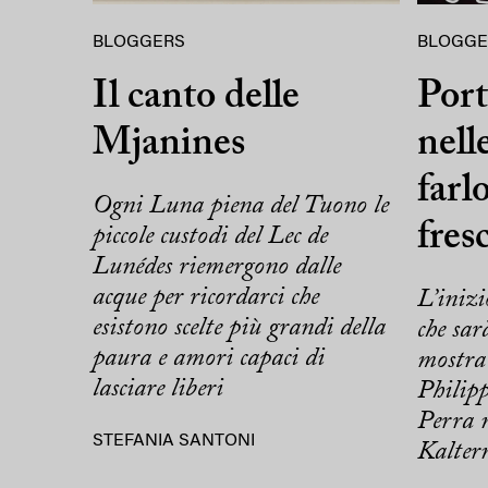
BLOGGERS
BLOGGE
Il canto delle
Port
Mjanines
nell
farlo
Ogni Luna piena del Tuono le
fres
piccole custodi del Lec de
Lunédes riemergono dalle
acque per ricordarci che
L’inizi
esistono scelte più grandi della
che sarà
paura e amori capaci di
mostra
lasciare liberi
Philip
Perra n
STEFANIA SANTONI
Kalter