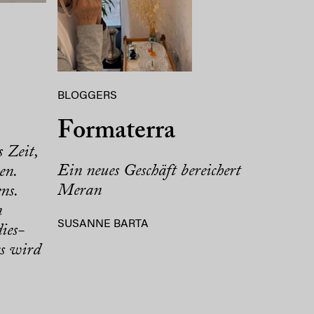
BLOGGERS
Formaterra
s Zeit,
Ein neues Geschäft bereichert
en.
Meran
ns.
n
SUSANNE BARTA
ies-
rs wird