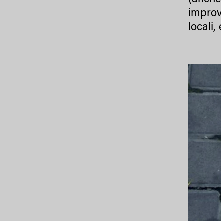
(anche
improvv
locali,