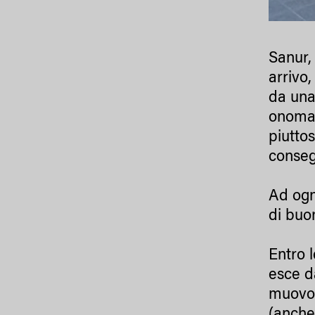
Sanur, 
arrivo
da una
onomat
piutto
conseg
Ad ogn
di buon
Entro l
esce da
muovon