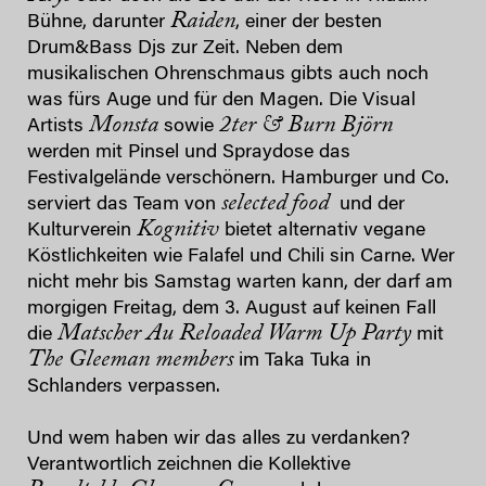
Raiden
Bühne, darunter
, einer der besten
Drum&Bass Djs zur Zeit. Neben dem
musikalischen Ohrenschmaus gibts auch noch
was fürs Auge und für den Magen. Die Visual
Monsta
2ter & Burn Björn
Artists
sowie
werden mit Pinsel und Spraydose das
Festivalgelände verschönern. Hamburger und Co.
selected food
serviert das Team von
und der
Kognitiv
Kulturverein
bietet alternativ vegane
Köstlichkeiten wie Falafel und Chili sin Carne. Wer
nicht mehr bis Samstag warten kann, der darf am
morgigen Freitag, dem 3. August auf keinen Fall
Matscher Au Reloaded Warm Up Party
die
mit
The Gleeman members
im Taka Tuka in
Schlanders verpassen.
Und wem haben wir das alles zu verdanken?
Verantwortlich zeichnen die Kollektive