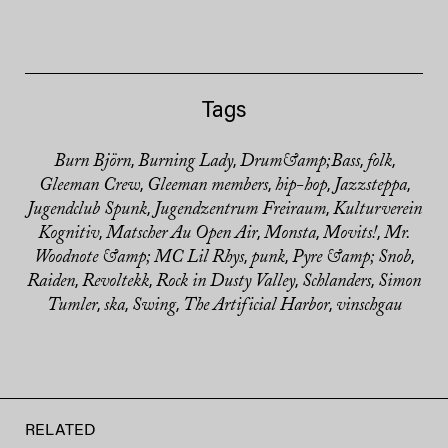
Tags
Burn Björn
Burning Lady
Drum&amp;Bass
folk
,
,
,
,
Gleeman Crew
Gleeman members
hip-hop
Jazzsteppa
,
,
,
,
Jugendclub Spunk
Jugendzentrum Freiraum
Kulturverein
,
,
Kognitiv
Matscher Au Open Air
Monsta
Movits!
Mr.
,
,
,
,
Woodnote &amp; MC Lil Rhys
punk
Pyre &amp; Snob
,
,
,
Raiden
Revoltekk
Rock in Dusty Valley
Schlanders
Simon
,
,
,
,
Tumler
ska
Swing
The Artificial Harbor
vinschgau
,
,
,
,
RELATED