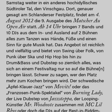
Samstag weiter in ein anderes hochidyllisches
Südtiroler Tal, den Vinschgau. Dort, genauer
4.
gesagt am Schlanderser Festplatz, findet am
August 2012
Matscher Au
die 9. Ausgabe des
Open Air
Ab 14 Uhr
statt.
bringen 7 Bands und
10 DJs aus dem In- und Ausland auf 2 Bühnen
alles zum Tanzen was Hände, Füße und einen
Sinn für gute Musik hat. Das Angebot ist reichlich
und vielfältig und bietet von Swing über Folk, von
Punk über Ska und Hip Hop bis hin zu
Drum&Bass und Dubstep so ziemlich alles, was
sich an einem Festivaltag nur so auf die Bühne[n]
bringen lässt. Schwer zu sagen, wer den Platz
mehr zum Kochen bringen wird. Der schwedische
Movits!
„Äpfel-Klauer-Jazz” von
oder das
Burning Lady
„Franzosen-Punk-Spektakel“ von
,
Jazzsteppa
der Live Dubstep von
, der Looping-
Mr. Woodnote
MC Lil
Künstler
zusammen mit
Rhys
oder doch die DJs auf der Rest-in-Riddim-