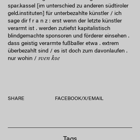
spar.kassel [im unterschied zu anderen südtiroler
geld.instituten] für unterbezahlte künstler / ich
sage dir f r a n z : erst wenn der letzte künstler
verarmt ist . werden zutiefst kapitalistisch
blindgemachte sponsoren und förderer einsehen .
dass geistig verarmte fußballer etwa . extrem
überbezahlt sind / es ist doch zum davonlaufen .
sven koe
nur wohin /
SHARE
FACEBOOK
/
X
/
EMAIL
Tags