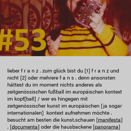
lieber f r a n z . zum glück bist du [1] f r a n z und
nicht [2] oder mehrere f a n s . denn ansonsten
hättest du im moment nichts anderes als
zeitgenössischen fußball im europäischen kontext
im kopf[ball] / wer es hingegen mit
zeitgenössischer kunst im europäischen [ja sogar
internationalen] kontext aufnehmen möchte .
besucht am besten die kunst.schauen [
manifesta
]
. [
documenta
] oder die hausbackene [
panorama
]