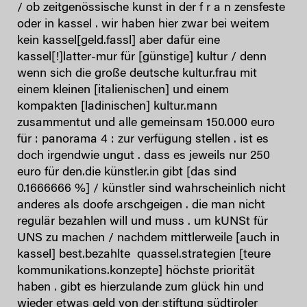
/ ob zeitgenössische kunst in der f r a n zensfeste
oder in kassel . wir haben hier zwar bei weitem
kein kassel[geld.fassl] aber dafür eine
kassel[!]latter-mur für [günstige] kultur / denn
wenn sich die große deutsche kultur.frau mit
einem kleinen [italienischen] und einem
kompakten [ladinischen] kultur.mann
zusammentut und alle gemeinsam 150.000 euro
für : panorama 4 : zur verfügung stellen . ist es
doch irgendwie ungut . dass es jeweils nur 250
euro für den.die künstler.in gibt [das sind
0.1666666 %] / künstler sind wahrscheinlich nicht
anderes als doofe arschgeigen . die man nicht
regulär bezahlen will und muss . um kUNSt für
UNS zu machen / nachdem mittlerweile [auch in
kassel] best.bezahlte quassel.strategien [teure
kommunikations.konzepte] höchste priorität
haben . gibt es hierzulande zum glück hin und
wieder etwas geld von der stiftung südtiroler