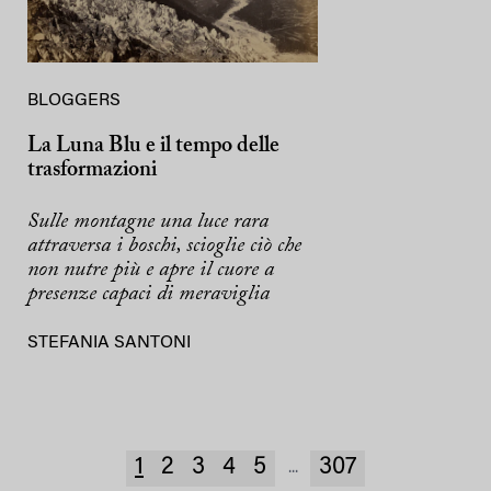
BLOGGERS
La Luna Blu e il tempo delle
trasformazioni
Sulle montagne una luce rara
attraversa i boschi, scioglie ciò che
non nutre più e apre il cuore a
presenze capaci di meraviglia
STEFANIA SANTONI
1
2
3
4
5
307
...