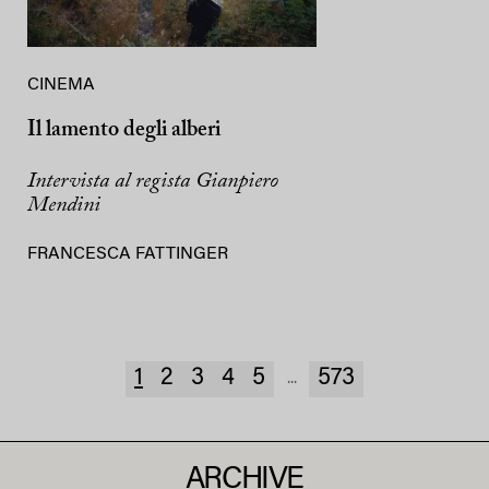
CINEMA
Il lamento degli alberi
Intervista al regista Gianpiero
Mendini
FRANCESCA FATTINGER
1
2
3
4
5
573
...
ARCHIVE