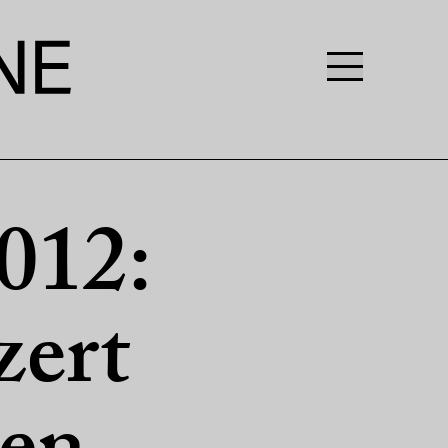
012:
zert