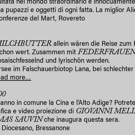
ltata nel mondo straordinario e innocuamente s
a pupazzi e oggetti di ogni fatta. La miglior Al
onferenze del Mart, Rovereto
MILCHBUTTER
allein wären die Reise zum 
FEDERFRAUE
schon wert. Zusammen mit
osaischfesselnd und lyrischön werden.
rsee im Falschauerbiotop Lana, bei schlechter 
ead more…
00
anno in comune la Cina e l’Alto Adige? Potrete
GIOVANNI MEL
afica e video proiezione di
AS SAUVIN
che inaugura questa sera.
 Diocesano, Bressanone