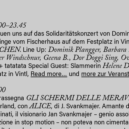
00–23.45
euen uns auf das Solidaritätskonzert von Domin
linge vom Fischerhaus auf dem Festplatz in Vin
SCHEN
Dominik Plangger, Barbara Z
. Line Up:
r Windschnur, Geena B., Dor Doggi Sing, Ov
Helene D
 tatatata Special Guest: Slammerin
tz in Vintl,
Read more…
und
more zur Verans
00
GLI SCHERMI DELLE MERAV
 rassegna
ALICE
rland, con
, di J. Svankmajer. Amante 
nati, il visionario Jan Svankmajer – genio asso
ione in stop motion – non poteva non cimentarsi