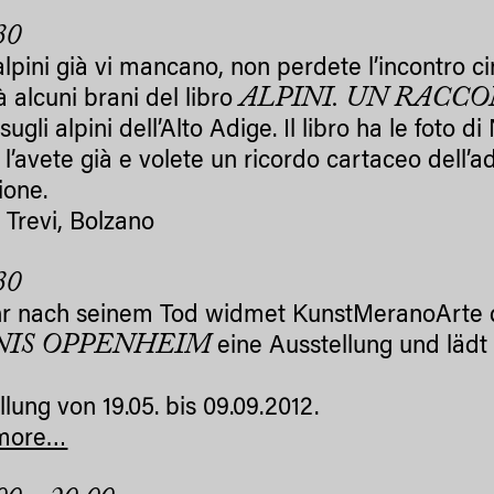
30
 alpini già vi mancano, non perdete l’incontro c
ALPINI. UN RAC
à alcuni brani del libro
 sugli alpini dell’Alto Adige. Il libro ha le foto 
 l’avete già e volete un ricordo cartaceo dell’
ione.
 Trevi, Bolzano
30
hr nach seinem Tod widmet KunstMeranoArte 
NIS OPPENHEIM
eine Ausstellung und lädt
lung von 19.05. bis 09.09.2012.
more…