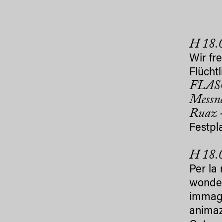
H 18.
Wir fr
Flücht
FLA
Messne
Ruaz
+
Festpla
H 18.
Per la
wonde
immagi
animaz