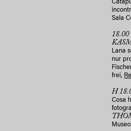
Catapu
incontr
Sala C
18.00
KAS
Lana 
nur pr
Fische
frei,
R
H 18.
Cosa h
fotogr
THOM
Museo