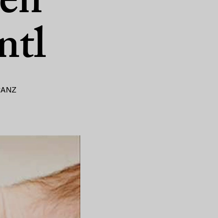
en
ntl
RANZ