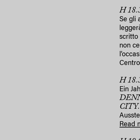
H 18.
Se gli
legger
scritto
non ce
l’occas
Centro
H 18.
Ein Ja
DEN
CITY
.
Ausstel
Read 