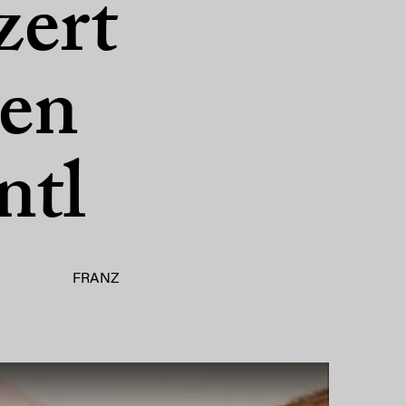
zert
en
ntl
FRANZ