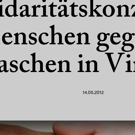
idaritätskon
enschen geg
aschen in Vi
14.05.2012