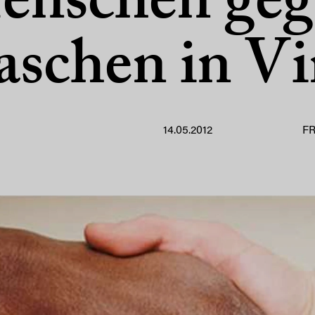
enschen geg
aschen in Vi
14.05.2012
F