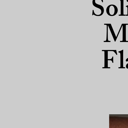
Sol
M
Fl