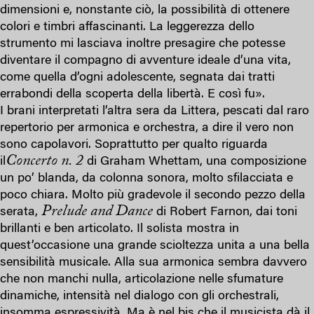
dimensioni e, nonstante ciò, la possibilità di ottenere
colori e timbri affascinanti. La leggerezza dello
strumento mi lasciava inoltre presagire che potesse
diventare il compagno di avventure ideale d’una vita,
come quella d’ogni adolescente, segnata dai tratti
errabondi della scoperta della libertà. E così fu».
I brani interpretati l’altra sera da Littera, pescati dal raro
repertorio per armonica e orchestra, a dire il vero non
sono capolavori. Soprattutto per qualto riguarda
Concerto n. 2
il
di Graham Whettam, una composizione
un po’ blanda, da colonna sonora, molto sfilacciata e
poco chiara. Molto più gradevole il secondo pezzo della
Prelude and Dance
serata,
di Robert Farnon, dai toni
brillanti e ben articolato. Il solista mostra in
quest’occasione una grande scioltezza unita a una bella
sensibilità musicale. Alla sua armonica sembra davvero
che non manchi nulla, articolazione nelle sfumature
dinamiche, intensità nel dialogo con gli orchestrali,
insomma espressività. Ma è nel bis che il musicista dà il