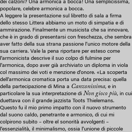
dei calzoni? Una armonica a bocca! Una semplicissima,
popolare, celebre armonica a bocca.
A leggere la presentazione sul libretto di sala a firma
dello stesso Littera abbiamo un moto di simpatia e di
ammirazione. Finalmente un musicista che sa innovare,
che è in grado di presentarsi con freschezza, che sembra
aver fatto della sua strana passione l’unico motore della
sua carriera. Vale la pena riportare per esteso come
l’armonicista descrive il suo colpo di fulmine per
l’armonica, dopo aver già archiviato un diploma in viola
col massimo dei voti e menzione d’onore. «La scoperta
dell’armonica cromatica porta una data precisa: quella
Canzonissima
della partecipazione di Mina a
, e in
Non gioco più
particolare la sua interpretazione di
, in cui
duettava con il grande jazzista Toots Thielemans.
Questo fu il mio primo impatto con il nuovo strumento
dal suono caldo, penetrante e armonico, di cui mi
colpirono subito – oltre el sonorità avvolgenti –
l’essenzialità, il minimalismo, ossia l’unione di piccole