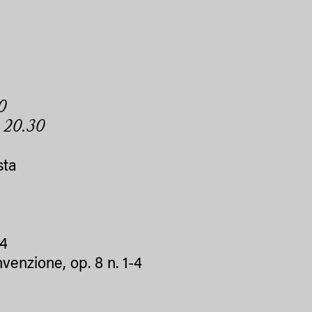
0
 20.30
sta
 4
nvenzione, op. 8 n. 1-4