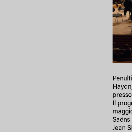
Penult
Haydn,
presso
Il pro
maggio
Saëns
Jean Si