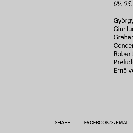
09.05
György
Gianlu
Graha
Concer
Robert
Prelud
Ernö v
SHARE
FACEBOOK
/
X
/
EMAIL