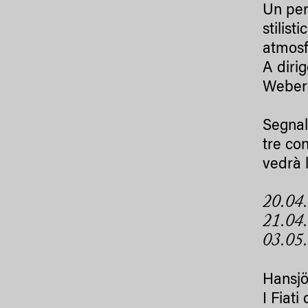
Un per
stilis
atmosf
A dirig
Weber 
Segnal
tre co
vedrà 
20.04
21.04
03.05.
Hansjö
I Fiat