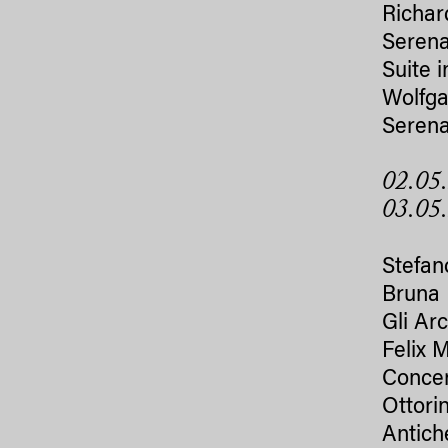
Richar
Serena
Suite 
Wolfg
Serena
02.05.
03.05
Stefano
Bruna 
Gli Ar
Felix 
Concer
Ottori
Antiche