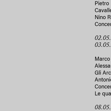
Pietro
Cavall
Nino R
Concer
02.05
03.05.
Marco 
Alessan
Gli Ar
Antoni
Concer
Le quat
08.05