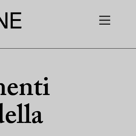
menti
della