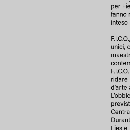
per Fi
fanno 
inteso
F.I.C.O
unici, 
maestri
contem
F.I.C.O
ridare 
d’arte 
L’obbie
previs
Central
Durant
Fies e