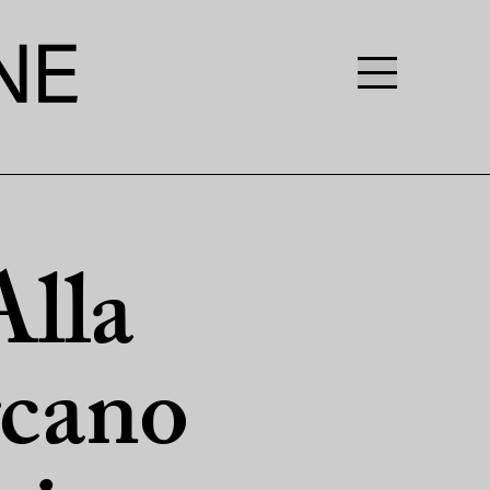
Alla
rcano