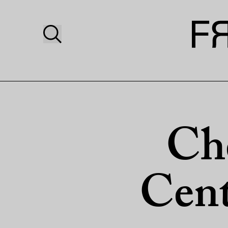
Che
Cent