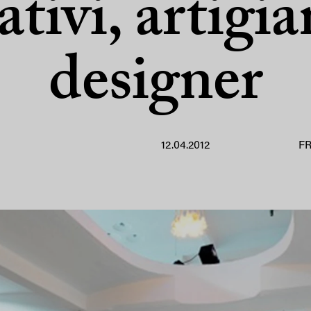
ativi, artigia
designer
12.04.2012
F