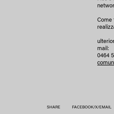
networ
Come f
realizz
ulterio
mail:
0464 
comuni
SHARE
FACEBOOK
/
X
/
EMAIL