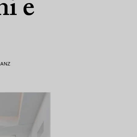
ni e
RANZ