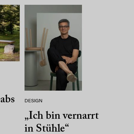
abs
DESIGN
„Ich bin vernarrt
in Stühle“