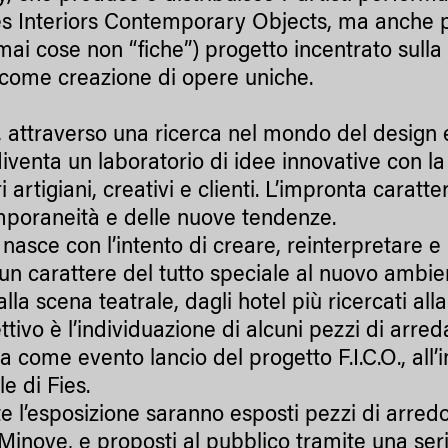
es Interiors Contemporary Objects, ma anche pe
mai cose non “fiche”) progetto incentrato sulla 
 come creazione di opere uniche.
., attraverso una ricerca nel mondo del design e
diventa un laboratorio di idee innovative con la
 artigiani, creativi e clienti. L’impronta caratt
poraneità e delle nuove tendenze.
. nasce con l’intento di creare, reinterpretare e
un carattere del tutto speciale al nuovo ambient
alla scena teatrale, dagli hotel più ricercati al
ttivo è l’individuazione di alcuni pezzi di arr
ta come evento lancio del progetto F.I.C.O., all
e di Fies.
e l’esposizione saranno esposti pezzi di arredo 
 Minove, e proposti al pubblico tramite una ser