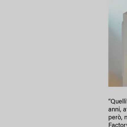
“Quell
anni, a
però, 
Factory