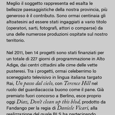
Meglio il soggetto rappresenta ed esalta le
bellezze paesaggistiche della nostra provincia, più
generoso è il contributo. Sono ormai centinaia gli
altoatesini ad essere stati ingaggiati a vario titolo
(operatori, sarti, fotografi, attori o comparse) da
una delle numerose produzioni ospitate sul nostro
territorio.
Nel 2011, ben 14 progetti sono stati finanziati per
un totale di 227 giorni di programmazione in Alto
Adige, dai centri cittadini alle cime delle vette
pusteresi. Tra i progetti, ormai celeberrimo lo
sceneggiato televisivo in lingua italiana targato
Un passo dal cielo
Terence Hill
Rai,
, con
nel
ruolo del guardiacaccia buono come il pane. Già
premiato fuori concorso a Berlino, esce proprio
Diaz, Don’t clean up this blod
oggi
, prodotto da
Daniele Vicari
Fandango per la regia di
, alla
realizzazione del quale BLS ha partecipando