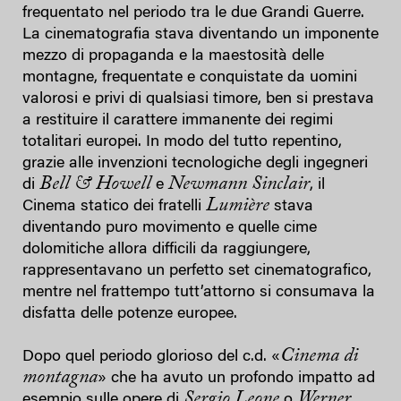
frequentato nel periodo tra le due Grandi Guerre.
La cinematografia stava diventando un imponente
mezzo di propaganda e la maestosità delle
montagne, frequentate e conquistate da uomini
valorosi e privi di qualsiasi timore, ben si prestava
a restituire il carattere immanente dei regimi
totalitari europei. In modo del tutto repentino,
grazie alle invenzioni tecnologiche degli ingegneri
Bell & Howell
Newmann Sinclair
di
e
, il
Lumière
Cinema statico dei fratelli
stava
diventando puro movimento e quelle cime
dolomitiche allora difficili da raggiungere,
rappresentavano un perfetto set cinematografico,
mentre nel frattempo tutt’attorno si consumava la
disfatta delle potenze europee.
Cinema di
Dopo quel periodo glorioso del c.d. «
montagna
» che ha avuto un profondo impatto ad
Sergio Leone
Werner
esempio sulle opere di
o