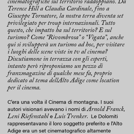
cinematografiche sul territorio raddoppiano. Da
Terence Hill a Claudia Cardinale, fino a
Giuseppe Tornatore, la nostra terra diventa set
privilegiato per troup internazionali. Tutto
questo, che impatto ha sul territorio? E sul
turismo? Come “Rivombrosa” o “Vigata”, anche
qui si svilupperà un turismo ad hoc, per visitare
i luoghi delle scene viste in tv al cinema?
Discutiamone in terrazza con gli esperti,
intanto però riproponiamo un pezzo di
franzmagazine di qualche mese fa, proprio
dedicato al tema dellAlto Adige come location
per il cinema.
C’era una volta il Cinema di montagna. I suoi
Arnold Franck
autori visionari avevano i nomi di
,
Leni Riefenstahl
Luis Trenker
e
. Le Dolomiti
rappresentavano il loro soggetto preferito e l’Alto
Adige era un set cinematografico altamente