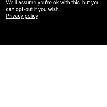
We'll assume you're ok with this, but you
can opt-out if you wish.
Privacy policy
1
2
3
4
5
480
...
ARCHIVE
Contemporary Culture in the Alps