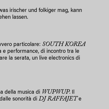
was irischer und folkiger mag, kann
ehen lassen.
SOUTH KOREA
vvero particolare:
 e performance, di incontro tra le
re la serata, un live electronics di
WUPWUP
na della musica di
. Il
DJ RAFFAJET
 dalle sonorità di
e