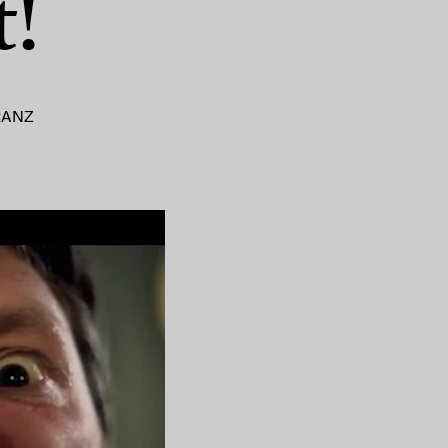
t!
RANZ