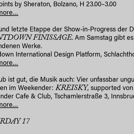
oints by Sheraton, Bolzano, H 23.00–3.00
more…
 und letzte Etappe der Show-in-Progress der D
TDOWN FINISSAGE
. Am Samstag gibt es
ndenen Werke.
own International Design Platform, Schlachthof
more…
ub ist gut, die Musik auch: Vier unfassbar ung
KREISKY
ien im Weekender:
, supported vo
der Cafe & Club, Tschamlerstraße 3, Innsbruc
more…
RDAY 17