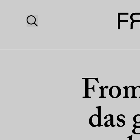
From 
das 