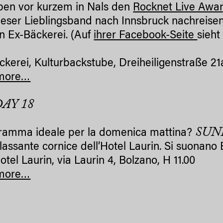
ben vor kurzem in Nals den
Rocknet Live Awa
eser Lieblingsband nach Innsbruck nachreise
en Ex-Bäckerei. (Auf
ihrer Facebook-Seite
sieht
ckerei, Kulturbackstube, Dreiheiligenstraße 21
more…
AY 18
SUN
gramma ideale per la domenica mattina?
rilassante cornice dell’Hotel Laurin. Si suonan
tel Laurin, via Laurin 4, Bolzano, H 11.00
more…