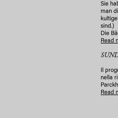
Sie ha
man di
kultig
sind.)
Die Bä
Read 
SUND
Il pro
nella 
Parckho
Read 