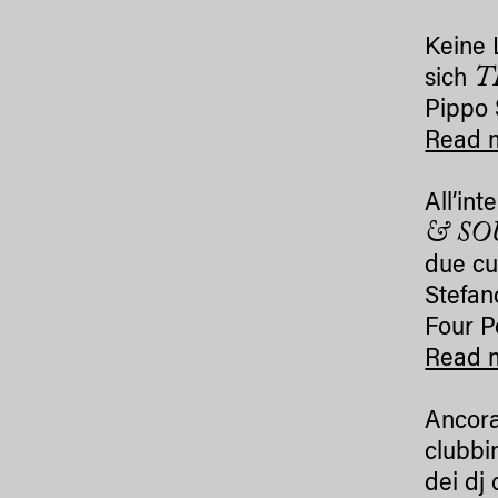
Keine 
T
sich
Pippo 
Read 
All’in
& SO
due cu
Stefan
Four P
Read 
Ancora
clubbin
dei dj