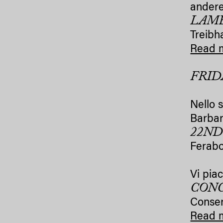
andere
LAM
Treibh
Read 
FRID
Nello s
Barba
22ND
Ferabo
Vi pia
CONC
Conser
Read 