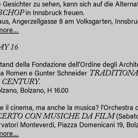
 Gesichter zu sehen, kann sich auf die Altern
BCHOP
in Innsbruck freuen.
aus, Angerzellgasse 8 am Volksgarten, Innsbru
more…
AY 16
tand della Fondazione dell’Ordine degli Architet
TRADITIONA
ra Romen e Gunter Schneider
 CENTURY
.
lzano, Bolzano, H 16.00
ce il cinema, ma anche la musica? l’Orchestra
ERTO CON MUSICHE DA FILM
(Sabato
vatori Monteverdi, Piazza Domenicani 19, Bol
more…