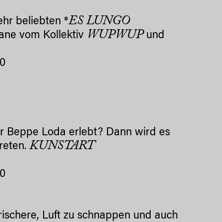
ES LUNGO
hr beliebten *
WUPWUP
Lane vom Kollektiv
und
00
er Beppe Loda erlebt? Dann wird es
KUNSTART
reten.
00
frischere, Luft zu schnappen und auch