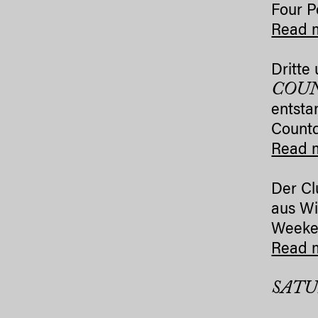
Four P
Read 
Dritte
COUN
entsta
Countd
Read 
Der Cl
aus W
Weeken
Read 
SATU