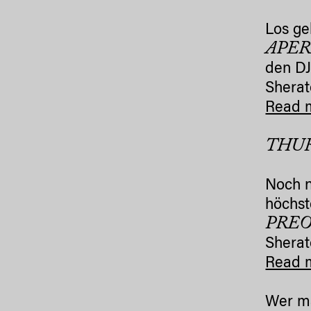
Los ge
APER
den D
Sherat
Read 
THUR
Noch n
höchst
PREO
Sherat
Read 
Wer ma