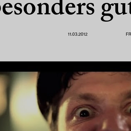
esonders gu
11.03.2012
F