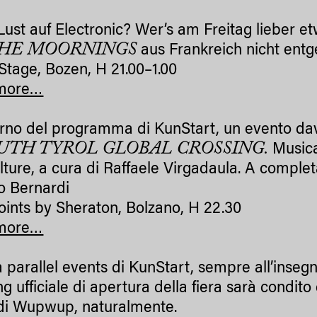
Lust auf Electronic? Wer’s am Freitag lieber et
HE MOORNINGS
aus Frankreich nicht entg
Stage, Bozen, H 21.00–1.00
more…
terno del programma di KunStart, un evento da
UTH TYROL GLOBAL CROSSING.
Musica
lture, a cura di Raffaele Virgadaula. A completa
o Bernardi
oints by Sheraton, Bolzano, H 22.30
more…
 parallel events di KunStart, sempre all’inseg
g ufficiale di apertura della fiera sarà condito
 di Wupwup, naturalmente.