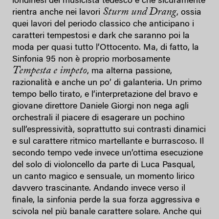
londinesi del musicista tedesco e che sicuramente
Sturm und Drang
rientra anche nei lavori
, ossia
quei lavori del periodo classico che anticipano i
caratteri tempestosi e dark che saranno poi la
moda per quasi tutto l’Ottocento. Ma, di fatto, la
Sinfonia 95 non è proprio morbosamente
Tempesta e impeto
, ma alterna passione,
razionalità e anche un po’ di galanteria. Un primo
tempo bello tirato, e l’interpretazione del bravo e
giovane direttore Daniele Giorgi non nega agli
orchestrali il piacere di esagerare un pochino
sull’espressività, soprattutto sui contrasti dinamici
e sul carattere ritmico martellante e burrascoso. Il
secondo tempo vede invece un’ottima esecuzione
del solo di violoncello da parte di Luca Pasqual,
un canto magico e sensuale, un momento lirico
davvero trascinante. Andando invece verso il
finale, la sinfonia perde la sua forza aggressiva e
scivola nel più banale carattere solare. Anche qui