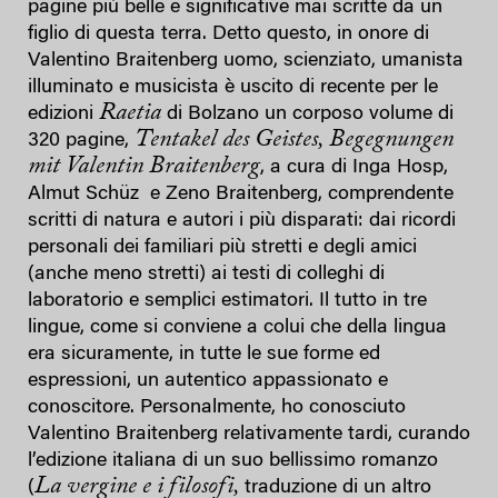
pagine più belle e significative mai scritte da un
figlio di questa terra. Detto questo, in onore di
Valentino Braitenberg uomo, scienziato, umanista
illuminato e musicista è uscito di recente per le
Raetia
edizioni
di Bolzano un corposo volume di
Tentakel des Geistes, Begegnungen
320 pagine,
mit Valentin Braitenberg
, a cura di Inga Hosp,
Almut Schüz e Zeno Braitenberg, comprendente
scritti di natura e autori i più disparati: dai ricordi
personali dei familiari più stretti e degli amici
(anche meno stretti) ai testi di colleghi di
laboratorio e semplici estimatori. Il tutto in tre
lingue, come si conviene a colui che della lingua
era sicuramente, in tutte le sue forme ed
espressioni, un autentico appassionato e
conoscitore. Personalmente, ho conosciuto
Valentino Braitenberg relativamente tardi, curando
l’edizione italiana di un suo bellissimo romanzo
La vergine e i filosofi,
(
traduzione di un altro