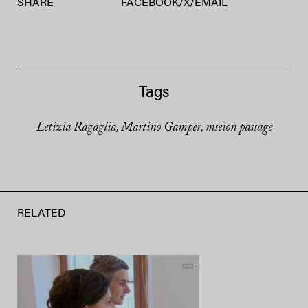
SHARE
FACEBOOK
/
X
/
EMAIL
Tags
Letizia Ragaglia
Martino Gamper
mseion passage
,
,
RELATED