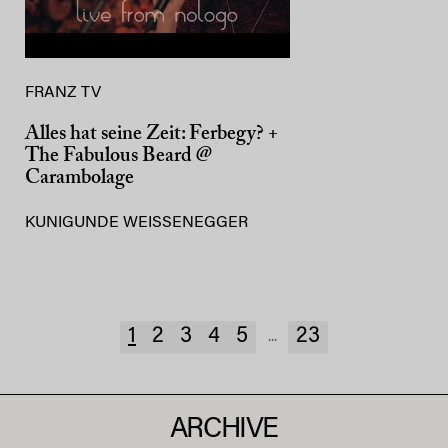
FRANZ TV
Alles hat seine Zeit: Ferbegy? +
The Fabulous Beard @
Carambolage
KUNIGUNDE WEISSENEGGER
1
2
3
4
5
23
...
ARCHIVE