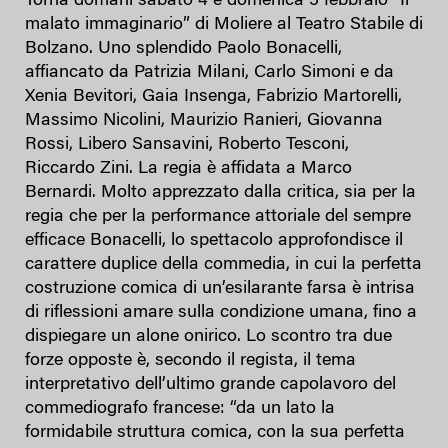
Torna domani sabato 4 e domenica 5 febbraio “Il
malato immaginario” di Moliere al Teatro Stabile di
Bolzano. Uno splendido Paolo Bonacelli,
affiancato da Patrizia Milani, Carlo Simoni e da
Xenia Bevitori, Gaia Insenga, Fabrizio Martorelli,
Massimo Nicolini, Maurizio Ranieri, Giovanna
Rossi, Libero Sansavini, Roberto Tesconi,
Riccardo Zini. La regia è affidata a Marco
Bernardi. Molto apprezzato dalla critica, sia per la
regia che per la performance attoriale del sempre
efficace Bonacelli, lo spettacolo approfondisce il
carattere duplice della commedia, in cui la perfetta
costruzione comica di un’esilarante farsa è intrisa
di riflessioni amare sulla condizione umana, fino a
dispiegare un alone onirico. Lo scontro tra due
forze opposte è, secondo il regista, il tema
interpretativo dell’ultimo grande capolavoro del
commediografo francese: “da un lato la
formidabile struttura comica, con la sua perfetta