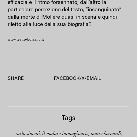
efficacia e il ritmo forsennato, dall’altro la
particolare percezione del testo, “insanguinato”
dalla morte di Molière quasi in scena e quindi
riletto alla luce della sua biografia”.
www.teatro-bolzano.it
SHARE
FACEBOOK
/
X
/
EMAIL
Tags
carlo simoni
il malato immaginario
marco bernardi
,
,
,