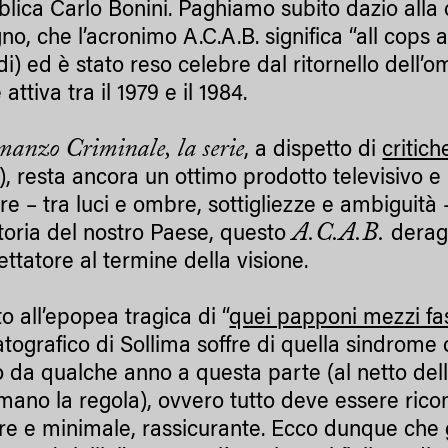
lica Carlo Bonini. Paghiamo subito dazio alla 
gno, che l’acronimo A.C.A.B. significa “all cops a
di) ed è stato reso celebre dal ritornello dell
 attiva tra il 1979 e il 1984.
anzo Criminale, la serie
, a dispetto di
critich
), resta ancora un ottimo prodotto televisivo e 
ire – tra luci e ombre, sottigliezze e ambiguità 
A.C.A.B.
storia del nostro Paese, questo
deragl
ettatore al termine della visione.
o all’epopea tragica di “
quei papponi mezzi fa
tografico di Sollima soffre di quella sindrome 
no da qualche anno a questa parte (al netto del
mano la regola), ovvero tutto deve essere rico
are e minimale, rassicurante. Ecco dunque che gl