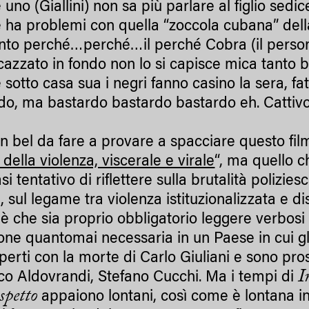
uno (Giallini) non sa più parlare al figlio sedic
 ha problemi con quella “zoccola cubana” della
ento perché…perché…il perché Cobra (il person
ncazzato in fondo non lo si capisce mica tanto b
 sotto casa sua i negri fanno casino la sera, fa
do, ma bastardo bastardo bastardo eh. Catti
un bel da fare a provare a spacciare questo fil
della violenza, viscerale e virale
“, ma quello 
si tentativo di riflettere sulla brutalità polizi
, sul legame tra violenza istituzionalizzata e d
 è che sia proprio obbligatorio leggere verbos
sione quantomai necessaria in un Paese in cui gl
perti con la morte di Carlo Giuliani e sono pros
I
co Aldovrandi, Stefano Cucchi. Ma i tempi di
spetto
appaiono lontani, così come è lontana i