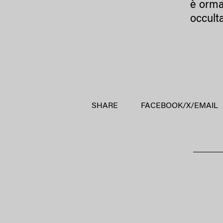
è orma
occult
SHARE
FACEBOOK
/
X
/
EMAIL