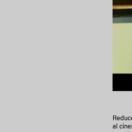
Reduce
al cin