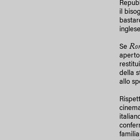
Repubb
il biso
bastar
inglese
Rom
Se
aperto
restitu
della 
allo sp
Rispett
cinema
italia
confer
famili