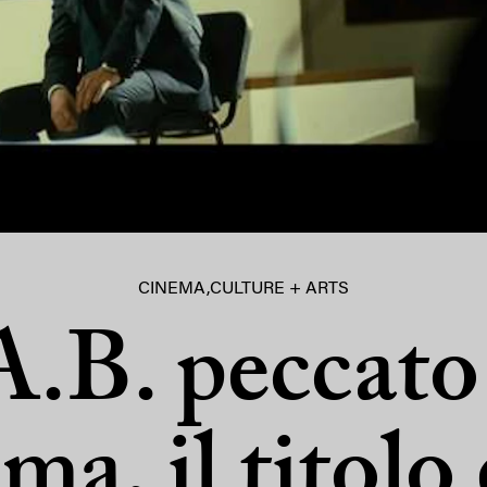
CINEMA
,
CULTURE + ARTS
.B. peccato 
ma, il titolo