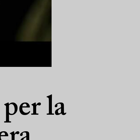
per la
 era