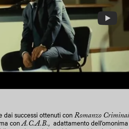
Play
Romanzo Criminale,
 dai successi ottenuti con
A.C.A.B.
ema con
, adattamento dell’omonima “o