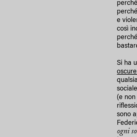
perché 
perché
e viol
così i
perché
bastar
Si ha 
oscure 
qualsia
sociale
(e non
rifles
sono a
Federi
ogni so