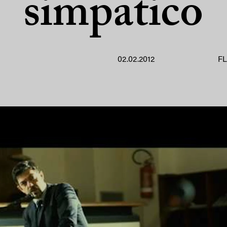
simpatico
02.02.2012
FL