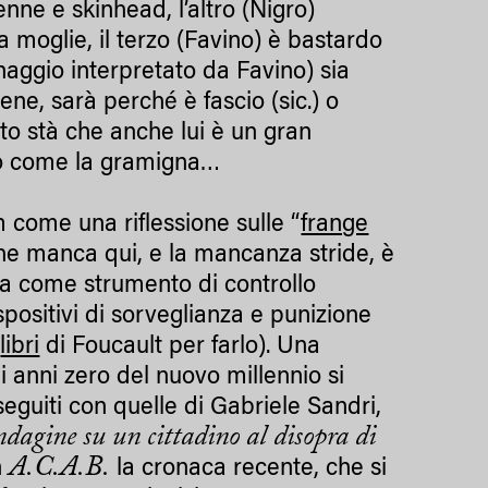
enne e skinhead, l’altro (Nigro)
 moglie, il terzo (Favino) è bastardo
aggio interpretato da Favino) sia
ene, sarà perché è fascio (sic.) o
tto stà che anche lui è un gran
vo come la gramigna…
m come una riflessione sulle “
frange
che manca qui, e la mancanza stride, è
esca come strumento di controllo
ispositivi di sorveglianza e punizione
i
libri
di Foucault per farlo). Una
i anni zero del nuovo millennio si
eguiti con quelle di Gabriele Sandri,
ndagine su un cittadino al disopra di
A.C.A.B.
n
la cronaca recente, che si