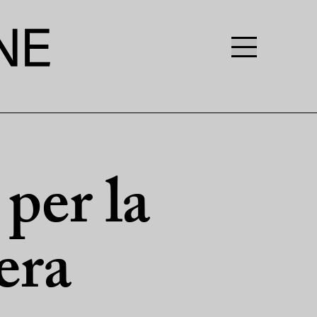
per la
 era