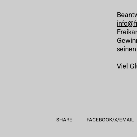
Beantw
info@
Freika
Gewinn
seinen
Viel G
SHARE
FACEBOOK
/
X
/
EMAIL