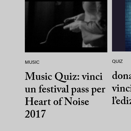
QUIZ
MUSIC
dona
Music Quiz: vinci
vinci
un festival pass per
l’ed
Heart of Noise
2017