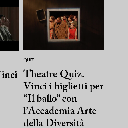
QUIZ
Theatre Quiz.
inci
Vinci i biglietti per
l
“Il ballo” con
l’Accademia Arte
n
della Diversità