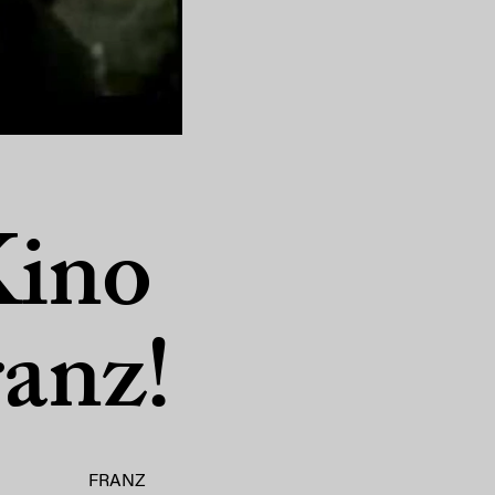
Kino
anz!
FRANZ