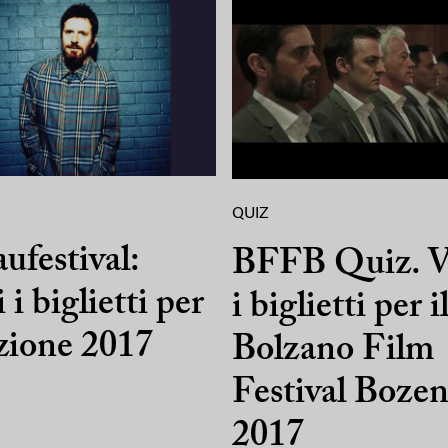
QUIZ
ufestival:
BFFB Quiz. V
 i biglietti per
i biglietti per i
izione 2017
Bolzano Film
Festival Boze
2017