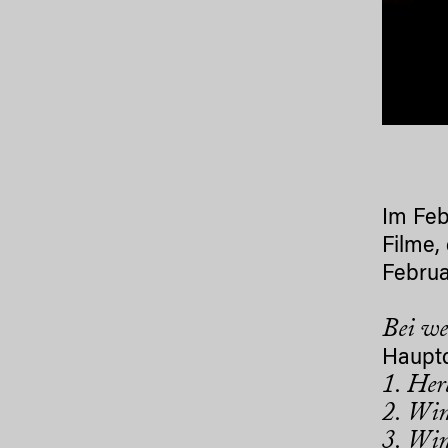
Im Feb
Filme,
Februa
Bei we
Hauptd
1. Her
2. Win
3. Win