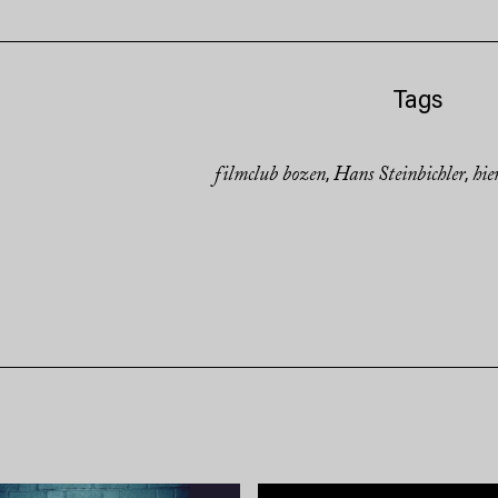
Tags
filmclub bozen
Hans Steinbichler
hie
,
,