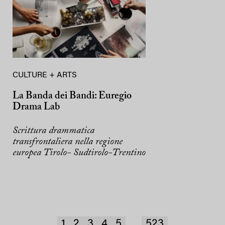
CULTURE + ARTS
La Banda dei Bandi: Euregio
Drama Lab
Scrittura drammatica
transfrontaliera nella regione
europea Tirolo- Sudtirolo-Trentino
1
2
3
4
5
523
...