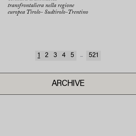
transfrontaliera nella regione
europea Tirolo- Sudtirolo-Trentino
1
2
3
4
5
521
...
ARCHIVE