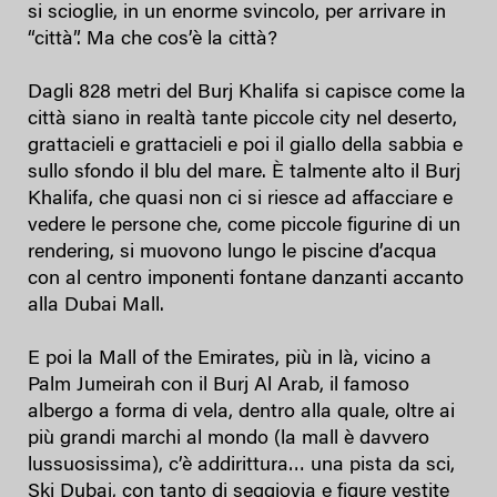
si scioglie, in un enorme svincolo, per arrivare in
“città”. Ma che cos’è la città?
Dagli 828 metri del Burj Khalifa si capisce come la
città siano in realtà tante piccole city nel deserto,
grattacieli e grattacieli e poi il giallo della sabbia e
sullo sfondo il blu del mare. È talmente alto il Burj
Khalifa, che quasi non ci si riesce ad affacciare e
vedere le persone che, come piccole figurine di un
rendering, si muovono lungo le piscine d’acqua
con al centro imponenti fontane danzanti accanto
alla Dubai Mall.
E poi la Mall of the Emirates, più in là, vicino a
Palm Jumeirah con il Burj Al Arab, il famoso
albergo a forma di vela, dentro alla quale, oltre ai
più grandi marchi al mondo (la mall è davvero
lussuosissima), c’è addirittura… una pista da sci,
Ski Dubai, con tanto di seggiovia e figure vestite