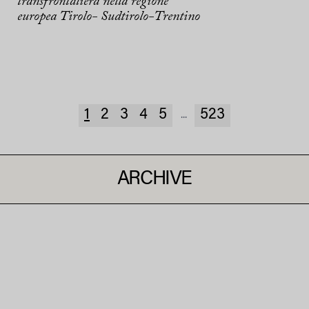
transfrontaliera nella regione
europea Tirolo- Sudtirolo-Trentino
1
2
3
4
5
523
...
ARCHIVE