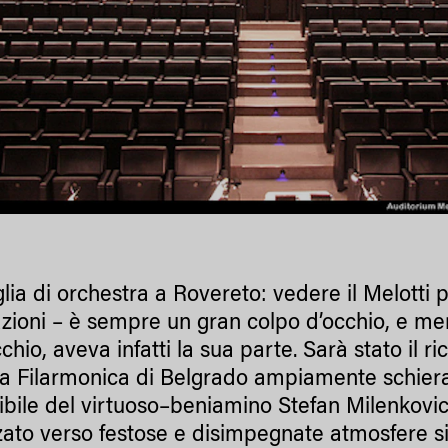
glia di orchestra a Rovereto: vedere il Melotti 
zioni – è sempre un gran colpo d’occhio, e merc
cchio, aveva infatti la sua parte. Sarà stato il 
ima Filarmonica di Belgrado ampiamente schiera
stibile del virtuoso–beniamino Stefan Milenkovi
zzato verso festose e disimpegnate atmosfere sil