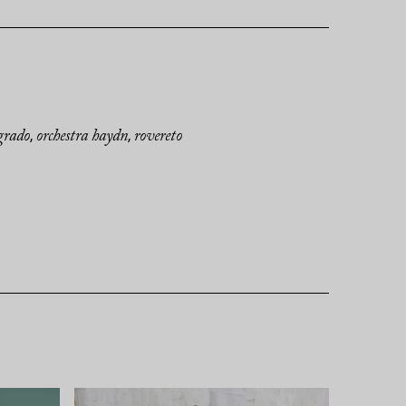
lgrado
orchestra haydn
rovereto
,
,