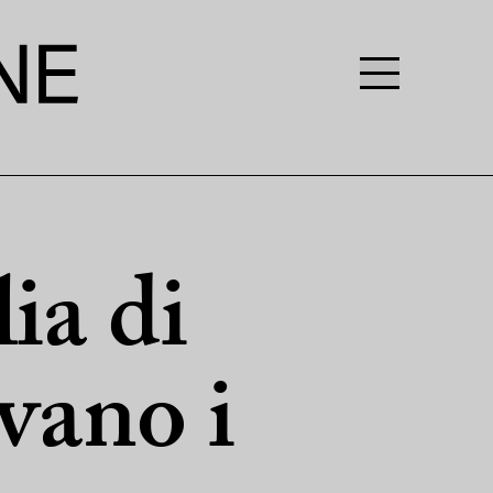
ia di
vano i