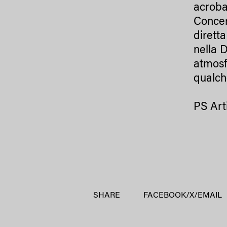
acroba
Concer
dirett
nella D
atmosf
qualche
PS Art
SHARE
FACEBOOK
/
X
/
EMAIL