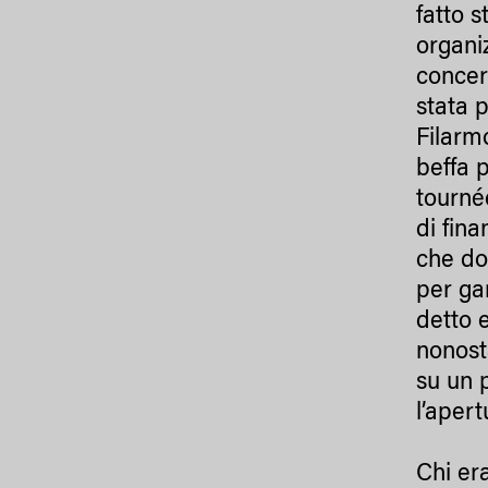
fatto 
organi
concert
stata 
Filarm
beffa p
tourné
di fin
che do
per gar
detto e
nonost
su un 
l’aper
Chi er