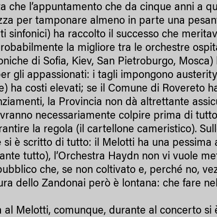
sta che l’appuntamento che da cinque anni a qu
zza per tamponare almeno in parte una pesante 
i sinfonici) ha raccolto il successo che meritav
probabilmente la migliore tra le orchestre ospi
oniche di Sofia, Kiev, San Pietroburgo, Mosca)
er gli appassionati: i tagli impongono austerity
e) ha costi elevati; se il Comune di Rovereto h
anziamenti, la Provincia non dà altrettante assi
vranno necessariamente colpire prima di tutto l
antire la regola (il cartellone cameristico). Su
 si è scritto di tutto: il Melotti ha una pessima
ante tutto), l’Orchestra Haydn non vi vuole m
pubblico che, se non coltivato e, perché no, vez
tura dello Zandonai però è lontana: che fare ne
a al Melotti, comunque, durante al concerto si 