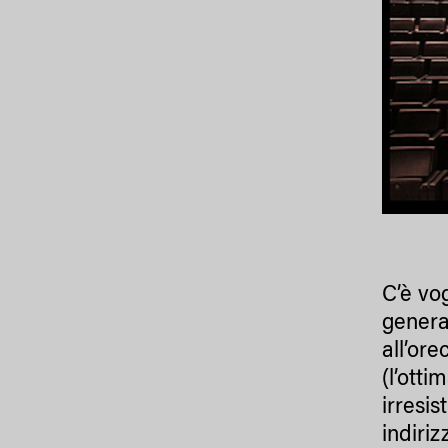
C’è vo
genera
all’ore
(l’ott
irresi
indiri