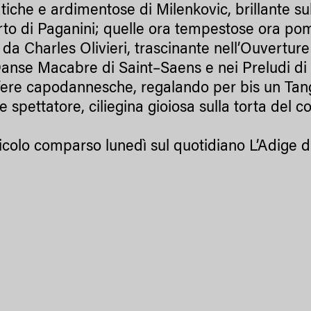
tiche e ardimentose di Milenkovic, brillante s
to di Paganini; quelle ora tempestose ora pom
a da Charles Olivieri, trascinante nell’Ouvertu
anse Macabre di Saint–Saens e nei Preludi di Lis
ere capodannesche, regalando per bis un Tang
 spettatore, ciliegina gioiosa sulla torta del c
icolo comparso lunedì sul quotidiano L’Adige d