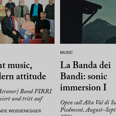
MUSIC
t music,
La Banda dei
ern attitude
Bandi: sonic
immersion I
Meraner) Band FIRRI
miert und tritt auf
Open call Alta Val di Su
Piedmont, August–Sep
NDE WEISSENEGGER