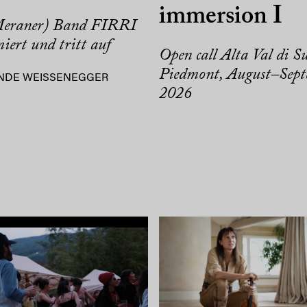
immersion I
Meraner) Band FIRRI
miert und tritt auf
Open call Alta Val di Su
Piedmont, August–Sep
NDE WEISSENEGGER
2026