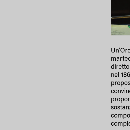
Un’Orc
marted
dirett
nel 18
propos
convin
propon
sostan
compos
comple