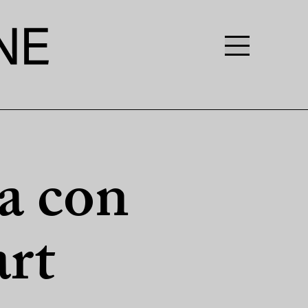
ta con
art