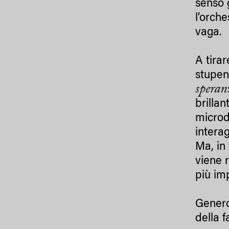
senso 
l’orche
vaga.
A tira
stupen
speran
brilla
microd
interag
Ma, in
viene 
più im
Genero
della 