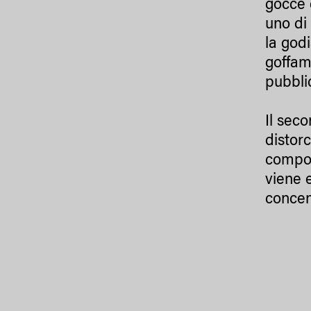
gocce 
uno di 
la godi
goffame
pubbli
Il sec
distor
composi
viene 
concen