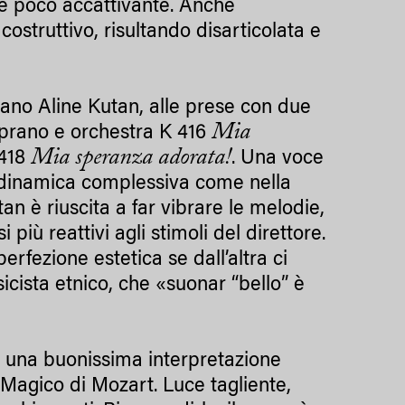
 e poco accattivante. Anche
o costruttivo, risultando disarticolata e
prano Aline Kutan, alle prese con due
Mia
oprano e orchestra K 416
Mia speranza adorata!
 418
. Una voce
la dinamica complessiva come nella
n è riuscita a far vibrare le melodie,
più reattivi agli stimoli del direttore.
rfezione estetica se dall’altra ci
cista etnico, che «suonar “bello” è
o una buonissima interpretazione
 Magico di Mozart. Luce tagliente,