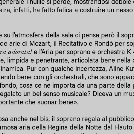
generale Thuille si perde, mostrandosi debole
stra, infatti, ha fatto fatica a costruire un ness
re su l’atmosfera della sala ci pensa però il so
de arie di Mozart, il Recitativo e Rondò per s
za adorata!
e l’Aria per soprano e orchestra K
nte, limpida e penetrante, articolata bene nel
inamica. Pur con qualche incertezza, Aline Kuta
endo bene con gli orchestrali, che sono apparsi 
 fondo, cosa ce ne importa da una parte della pe
regalato un bel senso musicale? Diceva un musi
portante che suonar bene».
sa anche nel bis, il soprano regala al pubblic
famosa aria della Regina della Notte dal Flauto