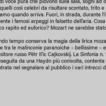
di voce pura che piovono sulla sala, sogni ad oc
quelli così celebri da risultare scontato, trito e
amo quando arriva. Fuori, in strada, durante l’i
nte i famosi arpeggi in falsetto dell’aria. Cosa
co rapito ed euforico? Mozart ne sarebbe stato
ondo tempo conserva la magia della lirica mozar
ce tra le malinconie paranoiche – bellissime – e
tore russo Pëtr Il’ic Cajkovskij. La Sinfonia n. 
eseguita da una Haydn più conivolta, contenta 
trata nel segnalare al pubblico i vari intrecci 