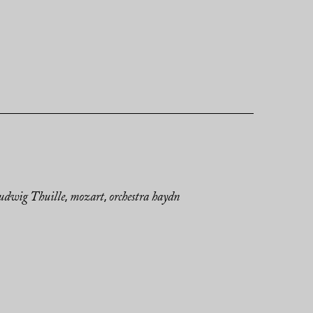
udwig Thuille
mozart
orchestra haydn
,
,