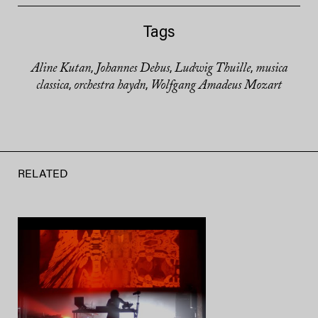
Tags
Aline Kutan
Johannes Debus
Ludwig Thuille
musica
,
,
,
classica
orchestra haydn
Wolfgang Amadeus Mozart
,
,
RELATED