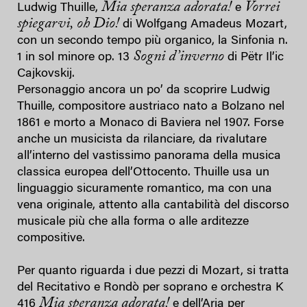
Mia speranza adorata!
Vorrei
Ludwig Thuille,
e
spiegarvi, oh Dio!
di Wolfgang Amadeus Mozart,
con un secondo tempo più organico, la Sinfonia n.
Sogni d’inverno
1 in sol minore op. 13
di Pëtr Il’ic
Cajkovskij.
Personaggio ancora un po’ da scoprire Ludwig
Thuille, compositore austriaco nato a Bolzano nel
1861 e morto a Monaco di Baviera nel 1907. Forse
anche un musicista da rilanciare, da rivalutare
all’interno del vastissimo panorama della musica
classica europea dell’Ottocento. Thuille usa un
linguaggio sicuramente romantico, ma con una
vena originale, attento alla cantabilità del discorso
musicale più che alla forma o alle arditezze
compositive.
Per quanto riguarda i due pezzi di Mozart, si tratta
del Recitativo e Rondò per soprano e orchestra K
Mia speranza adorata!
416
e dell’Aria per