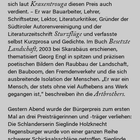
Kraxentrouga
sich laut
diesen Preis auch
verdient. – Er war Bauarbeiter, Lehrer,
Schriftsetzer, Lektor, Literaturkritiker, Gründer der
Südtiroler Autorenvereinigung und der
Sturzflüge
Literaturzeitschrift
und verfasste
Besetzte
selbst Kurzprosa und Gedichte. Im Buch
Landschaft
, 2003 bei Skarabäus erschienen,
thematisiert Georg Engl in spitzen und präzisen
poetischen Bildern den Raubbau der Landschaft,
den Bauboom, den Fremdenverkehr und die sich
ausbreitende Isolation der Menschen. „Er war ein
Mensch, der stets ohne viel Aufhebens ans Werk
Artbrothers.
gegangen ist,“ beschreiben ihn die
Gestern Abend wurde der Bürgerpreis zum ersten
Mal an drei Preisträgerinnen und -träger verliehen:
Die Schlanderserin Sieglinde Holzknecht
Regensburger wurde von einer ganzen Reihe
schwerer Schicksalsschläge getroffen. Sieglinde