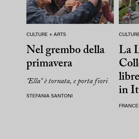
CULTURE + ARTS
CULTURE
Nel grembo della
La L
primavera
Coll
libr
"Ella" è tornata, e porta fiori
in It
STEFANIA SANTONI
FRANCE