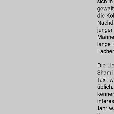
sich i
gewalt
die Ko
Nachde
junger
Männer
lange 
Lachen
Die Li
Shami 
Taxi, 
üblich
kennen
intere
Jahr w