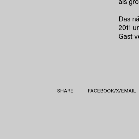
als gr
Das n
2011 u
Gast v
SHARE
FACEBOOK
/
X
/
EMAIL