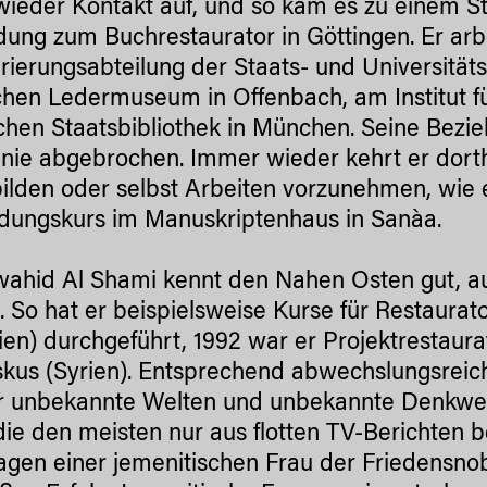
wieder Kontakt auf, und so kam es zu einem St
dung zum Buchrestaurator in Göttingen. Er arb
rierungsabteilung der Staats- und Universitäts
hen Ledermuseum in Offenbach, am Institut fü
chen Staatsbibliothek in München. Seine Bez
nie abgebrochen. Immer wieder kehrt er dort
ilden oder selbst Arbeiten vorzunehmen, wie e
ldungskurs im Manuskriptenhaus in Sanàa.
ahid Al Shami kennt den Nahen Osten gut, au
t. So hat er beispielsweise Kurse für Restaura
ien) durchgeführt, 1992 war er Projektrestaura
us (Syrien). Entsprechend abwechslungsreic
 unbekannte Welten und unbekannte Denkweis
 die den meisten nur aus flotten TV-Berichten 
agen einer jemenitischen Frau der Friedensno