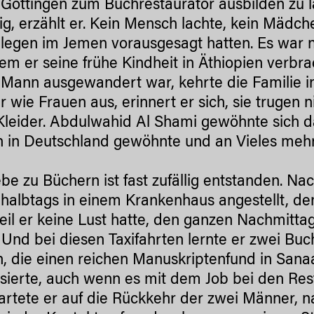
n Göttingen zum Buchrestaurator ausbilden zu 
ig, erzählt er. Kein Mensch lachte, kein Mädch
llegen im Jemen vorausgesagt hatten. Es war ni
m er seine frühe Kindheit in Äthiopien verbrac
 Mann ausgewandert war, kehrte die Familie i
 wie Frauen aus, erinnert er sich, sie trugen 
Kleider. Abdulwahid Al Shami gewöhnte sich da
 in Deutschland gewöhnte und an Vieles mehr
ebe zu Büchern ist fast zufällig entstanden. 
halbtags in einem Krankenhaus angestellt, de
weil er keine Lust hatte, den ganzen Nachmitt
. Und bei diesen Taxifahrten lernte er zwei B
, die einen reichen Manuskriptenfund in Sanaa 
ssierte, auch wenn es mit dem Job bei den Rest
artete er auf die Rückkehr der zwei Männer, 