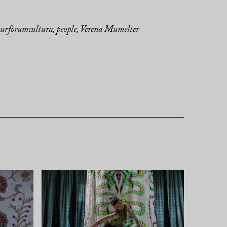
turforumcultura
people
Verena Mumelter
,
,