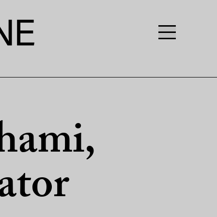
hami,
ator