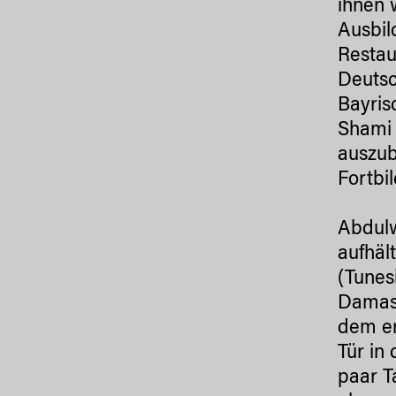
ihnen 
Ausbil
Restau
Deutsc
Bayris
Shami 
auszub
Fortbi
Abdulw
aufhäl
(Tunes
Damask
dem er
Tür in
paar T