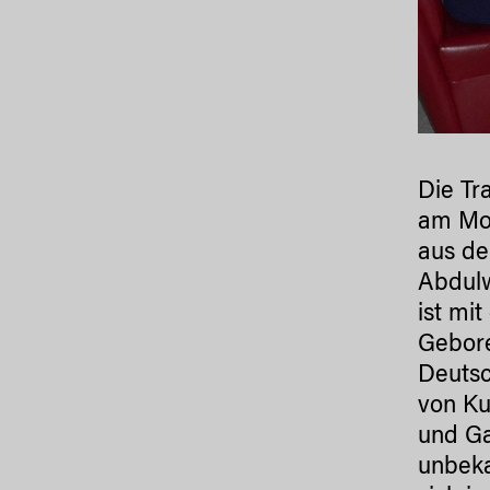
Die Tr
am Mon
aus de
Abdulw
ist mit
Gebore
Deutsc
von Ku
und Ga
unbeka