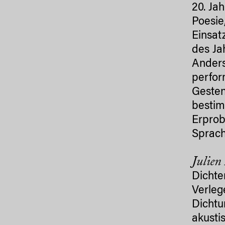
20. Ja
Poesie
Einsat
des Ja
Anders
perfor
Gesten
bestim
Erprob
Sprach
Julien
Dichte
Verleg
Dichtu
akusti