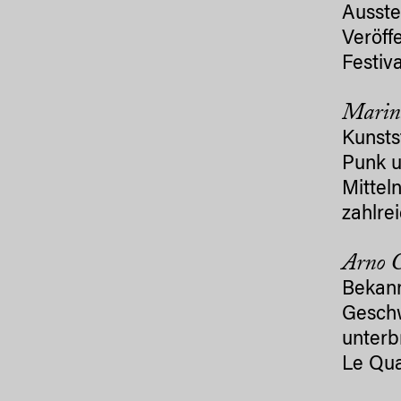
Ausste
Veröff
Festiv
Marin
Kunsts
Punk u
Mittel
zahlrei
Arno C
Bekann
Geschw
unterb
Le Qua