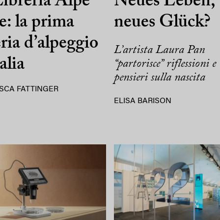
ibreria Alpe
Neues Leben,
e: la prima
neues Glück?
eria d’alpeggio
L’artista Laura Pan
alia
“partorisce” riflessioni e
pensieri sulla nascita
SCA FATTINGER
ELISA BARISON