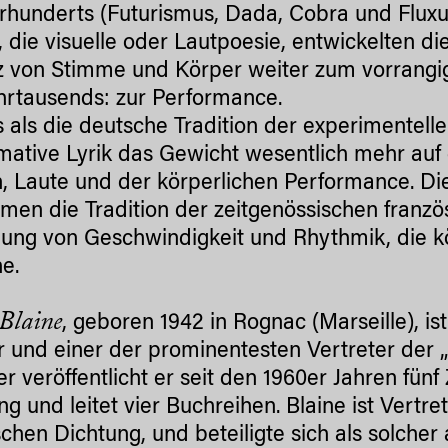
hrhunderts (Futurismus, Dada, Cobra und Fluxu
, die visuelle oder Lautpoesie, entwickelten 
z von Stimme und Körper weiter zum vorrang
hrtausends: zur Performance.
 als die deutsche Tradition der experimentelle
mative Lyrik das Gewicht wesentlich mehr auf
, Laute und der körperlichen Performance. Di
men die Tradition der zeitgenössischen französ
ung von Geschwindigkeit und Rhythmik, die k
e.
 Blaine
, geboren 1942 in Rognac (Marseille), i
r und einer der prominentesten Vertreter der „p
er veröffentlicht er seit den 1960er Jahren fünf
ng und leitet vier Buchreihen. Blaine ist Vertre
schen Dichtung, und beteiligte sich als solcher