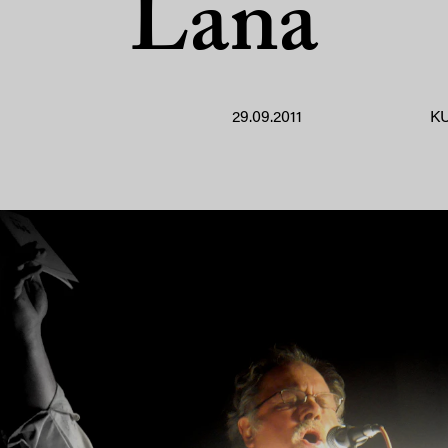
Lana
29.09.2011
K