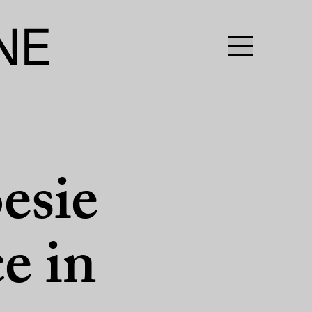
esie
e in