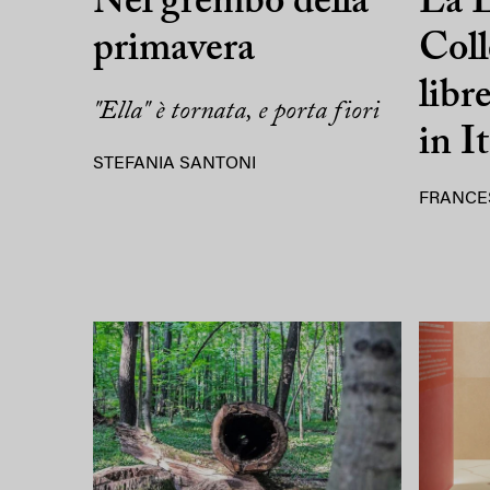
Nel grembo della
La L
primavera
Coll
libr
"Ella" è tornata, e porta fiori
in It
STEFANIA SANTONI
FRANCE