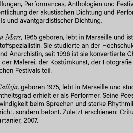
llungen, Performances, Anthologien und Festiv
entlichung der akustischen Dichtung und Perfo
als und avantgardistischer Dichtung.
a Mars
, 1965 geboren, lebt in Marseille und i
toffspezialistin. Sie studierte an der Hochschu
nd Anarchistin, seit 1996 ist sie konvertierte C
n der Malerei, der Kostümkunst, der Fotograf
chen Festivals teil.
alleja
, geboren 1975, lebt in Marseille und st
theitsgrad erhielt er als Performer. Seine Poe
indigkeit beim Sprechen und starke Rhythmik a
richt, sondern betont. Zuletzt erschienen: Critu
rtanier, 2007.