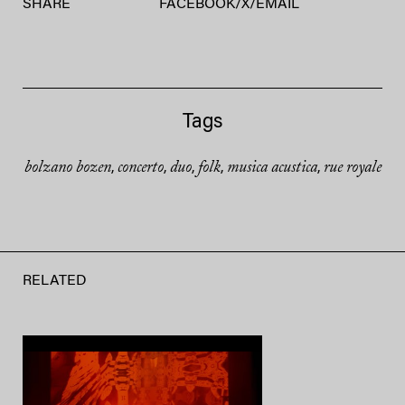
SHARE
FACEBOOK
/
X
/
EMAIL
Tags
bolzano bozen
concerto
duo
folk
musica acustica
rue royale
,
,
,
,
,
RELATED