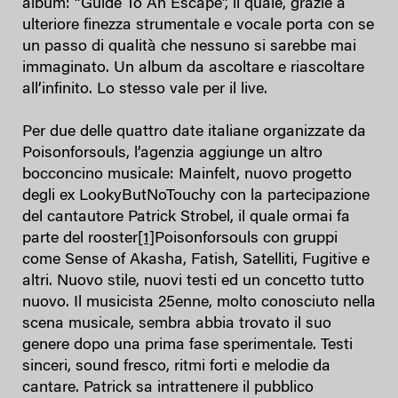
album: “Guide To An Escape”, il quale, grazie a
ulteriore finezza strumentale e vocale porta con se
un passo di qualità che nessuno si sarebbe mai
immaginato. Un album da ascoltare e riascoltare
all’infinito. Lo stesso vale per il live.
Per due delle quattro date italiane organizzate da
Poisonforsouls, l’agenzia aggiunge un altro
bocconcino musicale: Mainfelt, nuovo progetto
degli ex LookyButNoTouchy con la partecipazione
del cantautore Patrick Strobel, il quale ormai fa
parte del rooster
[1]
Poisonforsouls con gruppi
come Sense of Akasha, Fatish, Satelliti, Fugitive e
altri. Nuovo stile, nuovi testi ed un concetto tutto
nuovo. Il musicista 25enne, molto conosciuto nella
scena musicale, sembra abbia trovato il suo
genere dopo una prima fase sperimentale. Testi
sinceri, sound fresco, ritmi forti e melodie da
cantare. Patrick sa intrattenere il pubblico