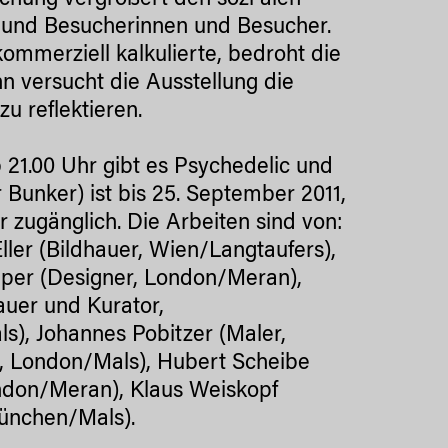
schung vergrößert den sozi alen
er und Besucherinnen und Besucher.
kommerziell kalkulierte, bedroht die
nn versucht die Ausstellung die
 reflektieren.
 21.00 Uhr gibt es Psychedelic und
r Bunker) ist bis 25. September 2011,
r zugänglich. Die Arbeiten sind von:
ller (Bildhauer, Wien/Langtaufers),
amper (Designer, London/Meran),
auer und Kurator,
s), Johannes Pobitzer (Maler,
r, London/Mals), Hubert Scheibe
ondon/Meran), Klaus Weiskopf
München/Mals).