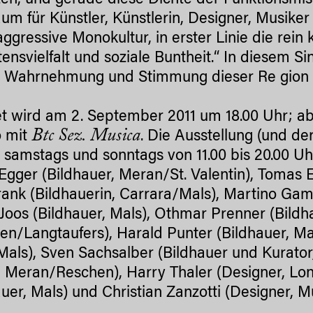
lten, und gerade diese Dichte der Funktionsmi
aum für Künstler, Künstlerin, Designer, Musik
aggressive Monokultur, in erster Linie die rein 
tensvielfalt und soziale Buntheit.“ In diesem Si
e Wahrnehmung und Stimmung dieser Re gion zu
et wird am 2. September 2011 um 18.00 Uhr; ab
Btc Sez. Musica
o mit
. Die Ausstellung (und de
s samstags und sonntags von 11.00 bis 20.00 Uh
 Egger (Bildhauer, Meran/St. Valentin), Tomas E
Frank (Bildhauerin, Carrara/Mals), Martino G
Joos (Bildhauer, Mals), Othmar Prenner (Bildh
n/Langtaufers), Harald Punter (Bildhauer, Mal
als), Sven Sachsalber (Bildhauer und Kurato
, Meran/Reschen), Harry Thaler (Designer, L
auer, Mals) und Christian Zanzotti (Designer, 