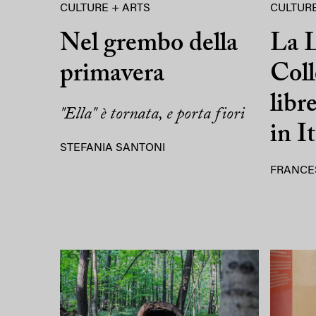
CULTURE + ARTS
CULTURE
Nel grembo della
La L
primavera
Coll
libr
"Ella" è tornata, e porta fiori
in It
STEFANIA SANTONI
FRANCE