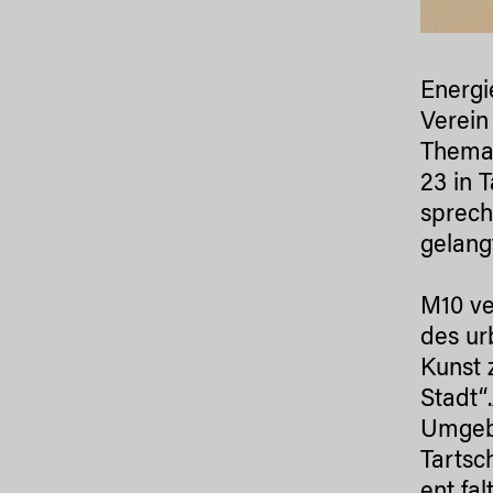
Energi
Verei
Thema 
23 in 
sprech
gelang
M10 ve
des ur
Kunst 
Stadt“.
Umgebu
Tartsc