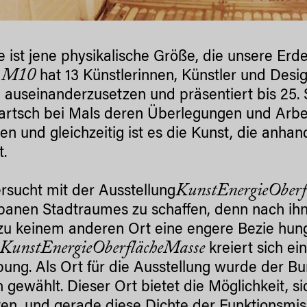
e ist jene physikalische Größe, die unsere Er
M10
n
hat 13 Künstlerinnen, Künstler und Desi
auseinanderzusetzen und präsentiert bis 25
Tartsch bei Mals deren Überlegungen und Arbei
en und gleichzeitig ist es die Kunst, die anha
t.
KunstEnergieOber
rsucht mit der Ausstellung
banen Stadtraumes zu schaffen, denn nach ihne
zu keinem anderen Ort eine engere Bezie hung
KunstEnergieOberflächeMasse
kreiert sich ei
ng. Als Ort für die Ausstellung wurde der 
h gewählt. Dieser Ort bietet die Möglichkeit, s