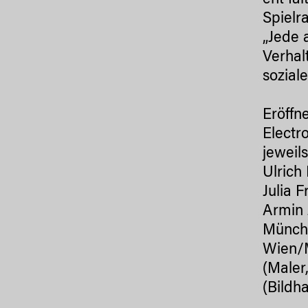
ent fa
Spielr
„Jede 
Verhal
sozial
Eröffn
Electr
jeweil
Ulrich
Julia 
Armin 
Münche
Wien/M
(Maler
(Bildh