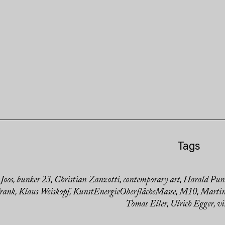
Tags
Joos
bunker 23
Christian Zanzotti
contemporary art
Harald Pun
,
,
,
,
Frank
Klaus Weiskopf
KunstEnergieOberflächeMasse
M10
Marti
,
,
,
,
Tomas Eller
Ulrich Egger
vi
,
,