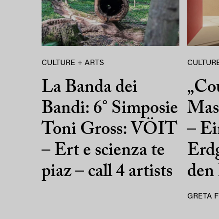
CULTURE + ARTS
CULTURE
La Banda dei
„Co
Bandi: 6° Simposie
Mass
Toni Gross: VÖIT
– Ei
– Ert e scienza te
Erdg
piaz – call 4 artists
den
GRETA F