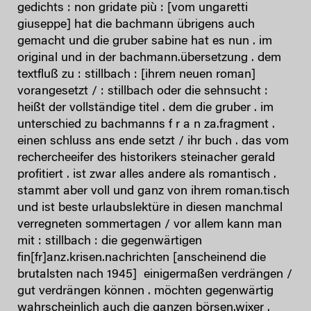
gedichts : non gridate più : [vom ungaretti
giuseppe] hat die bachmann übrigens auch
gemacht und die gruber sabine hat es nun . im
original und in der bachmann.übersetzung . dem
textfluß zu : stillbach : [ihrem neuen roman]
vorangesetzt / : stillbach oder die sehnsucht :
heißt der vollständige titel . dem die gruber . im
unterschied zu bachmanns f r a n za.fragment .
einen schluss ans ende setzt / ihr buch . das vom
rechercheeifer des historikers steinacher gerald
profitiert . ist zwar alles andere als romantisch .
stammt aber voll und ganz von ihrem roman.tisch
und ist beste urlaubslektüre in diesen manchmal
verregneten sommertagen / vor allem kann man
mit : stillbach : die gegenwärtigen
fin[fr]anz.krisen.nachrichten [anscheinend die
brutalsten nach 1945] einigermaßen verdrängen /
gut verdrängen können . möchten gegenwärtig
wahrscheinlich auch die ganzen börsen.wixer .