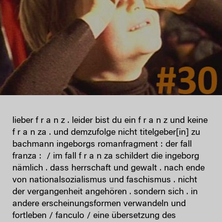
lieber f r a n z . leider bist du ein f r a n z und keine
f r a n za . und demzufolge nicht titelgeber[in] zu
bachmann ingeborgs romanfragment : der fall
franza : / im fall f r a n za schildert die ingeborg
nämlich . dass herrschaft und gewalt . nach ende
von nationalsozialismus und faschismus . nicht
der vergangenheit angehören . sondern sich . in
andere erscheinungsformen verwandeln und
fortleben / fanculo / eine übersetzung des