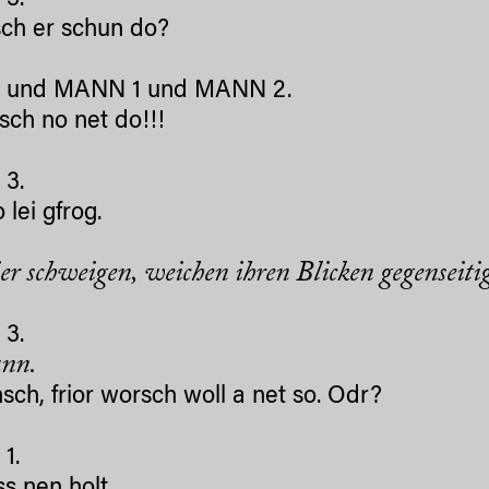
3.
sch er schun do?
und MANN 1 und MANN 2.
isch no net do!!!
3.
o lei gfrog.
ier schweigen, weichen ihren Blicken gegenseiti
3.
nn.
sch, frior worsch woll a net so. Odr?
1.