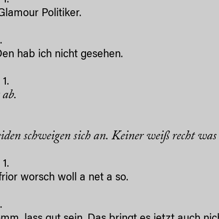
1.
Glamour Politiker.
.
Den
hab ich nicht gesehen.
1.
 ab.
.
iden schweigen sich an. Keiner weiß recht was
1.
frior worsch woll a net a so.
.