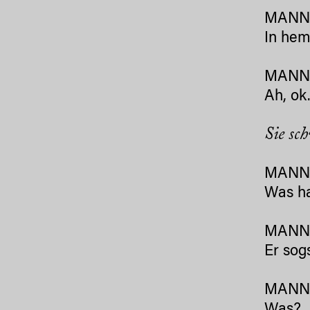
MANN 
In hem
MANN 
Ah, ok
Sie sc
MANN
Was ha
MANN 
Er sogs
MANN