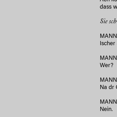
Ach ko
dass w
Sie sc
MANN 
Ischer
MANN 
Wer?
MANN 
Na dr 
MANN
.
Nein