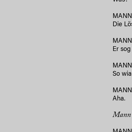
Was?
MANN 
Die Lö
MANN 
Er sog 
MANN 
So wia
MANN
Aha.
Mann 3