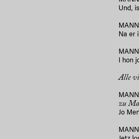
MANN 
Und, i
MANN 
Na er 
MANN 
I hon j
Alle v
MANN 
zu Ma
Jo Men
MANN 