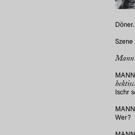
Döner. 
Szene 
Mann 1
MANN 
hektisc
Ischr 
MANN
Wer?