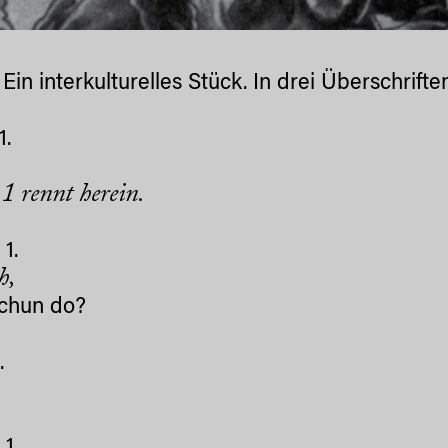
Ein interkulturelles Stück. In drei Überschrifte
1.
 rennt herein.
1.
h,
schun do?
.