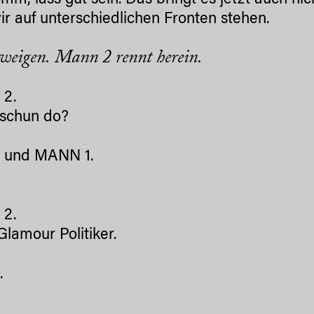
mm, lass gut sein. Das bringt es jetzt auch nich
ir auf unterschiedlichen Fronten stehen.
hweigen.
Mann 2 rennt herein.
2.
 schun do?
und MANN 1.
2.
Glamour Politiker.
.