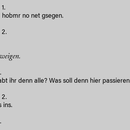
1.
 hobmr no net gsegen.
2.
.
hweigen.
.
bt ihr denn alle? Was soll denn hier passiere
2.
 ins.
.