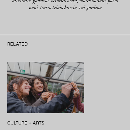
aterteater
gadertal
heinrich kleist
marco baliani
paolo
,
,
,
,
nani
teatro telaio brescia
val gardena
,
,
RELATED
CULTURE + ARTS