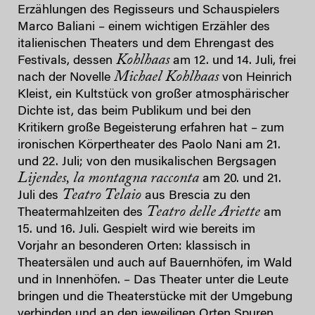
Erzählungen des Regisseurs und Schauspielers
Marco Baliani ­– einem wichtigen Erzähler des
italienischen Theaters und dem Ehrengast
des
Kohlhaas
Festivals, dessen
am 12. und 14. Juli, frei
Michael Kohlhaas
nach der Novelle
von Heinrich
Kleist, ein Kultstück von großer atmosphärischer
Dichte ist, das beim Publikum und bei den
Kritikern große Begeisterung erfahren hat – zum
ironischen Körpertheater des Paolo Nani am 21.
und 22. Juli; von den musikalischen Bergsagen
Lijendes, la montagna racconta
am 20. und 21.
Teatro Telaio
Juli des
aus Brescia zu den
Teatro delle Ariette
Theatermahlzeiten des
am
15. und 16. Juli. Gespielt wird wie bereits im
Vorjahr an besonderen Orten: klassisch in
Theatersälen und auch auf Bauernhöfen, im Wald
und in Innenhöfen. – Das Theater unter die Leute
bringen und die Theaterstücke mit der Umgebung
verbinden und an den jeweiligen Orten Spuren