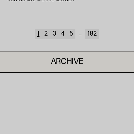
KUNIGUNDE WEISSENEGGER
1
2
3
4
5
182
...
ARCHIVE